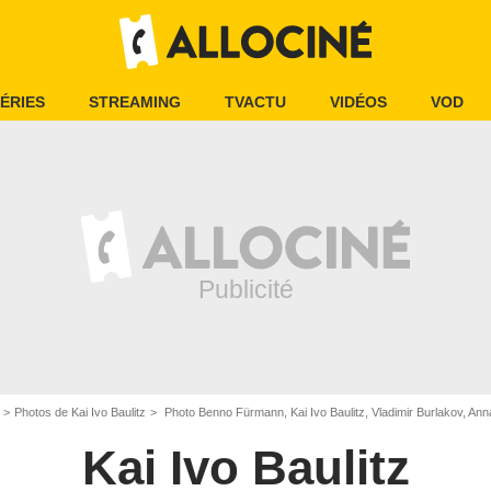
ÉRIES
STREAMING
TVACTU
VIDÉOS
VOD
Photos de Kai Ivo Baulitz
Photo Benno Fürmann, Kai Ivo Baulitz, Vladimir Burlakov, An
Kai Ivo Baulitz