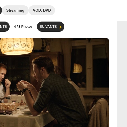
Streaming
VOD, DVD
NTE
4
/ 8 Photos
SUIVANTE