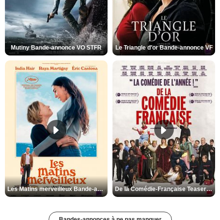
Mutiny Bande-annonce VO STFR
Le Triangle d'or Bande-annonce VF
Les Matins merveilleux Bande-annonce VF
De la Comédie-Française Teaser VF
Bandes-annonces à ne pas manquer