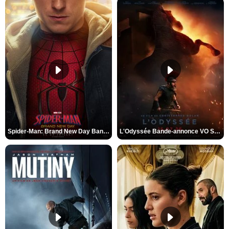
Spider-Man: Brand New Day Bande-annonce VO STFR
L'Odyssée Bande-annonce VO STFR