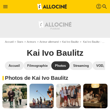
profil
menu
search
Accueil
Stars
Acteurs
Acteur allemand
Kai Ivo Baulitz
Kai Ivo Baulitz : Photos de ses films et séries
Kai Ivo Baulitz
Accueil
Filmographie
Photos
Streaming
VOD, DV
Photos de Kai Ivo Baulitz