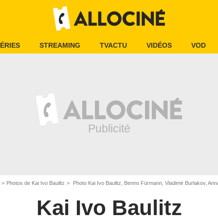
ÉRIES
STREAMING
TVACTU
VIDÉOS
VOD
Photos de Kai Ivo Baulitz
Photo Kai Ivo Baulitz, Benno Fürmann, Vladimir Burlakov, An
Kai Ivo Baulitz