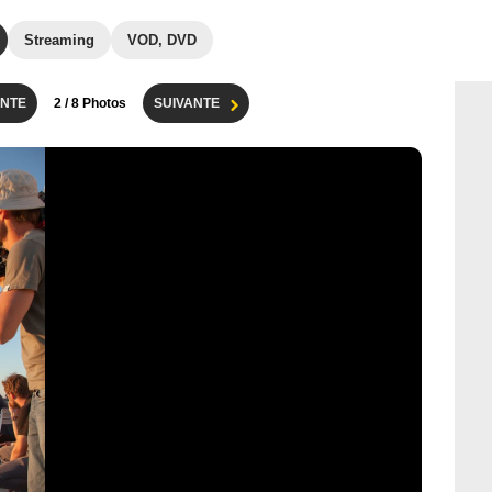
Streaming
VOD, DVD
NTE
2
/ 8 Photos
SUIVANTE