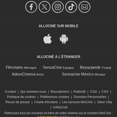
ALLOCINÉ SUR MOBILE
ALLOCINÉ À L'ÉTRANGER
Filmstarts
SensaCine
Beyazperde
Allemagne
Espagne
Turquie
AdoroCinema
Sensacine México
Brésil
Mexique
Contact
|
Qui sommes-nous
|
Recrutement
|
Publicité
|
CGU
|
CGV
|
Politique de cookies
|
Préférences cookies
|
Données Personnelles
|
Revue de presse
|
Charte d'écriture
|
Les services AlloCiné
|
Gérer Utiq
|
©AlloCiné
Retrouvez tous les horaires et infos de votre cinéma sur le numéro AlloCiné :