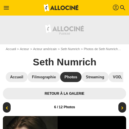
profil
menu
search
Accueil
Acteur
Acteur américain
Seth Numrich
Photos de Seth Numrich
Affi
Seth Numrich
Accueil
Filmographie
Photos
Streaming
VOD, DV
RETOUR À LA GALERIE
6
/ 12 Photos