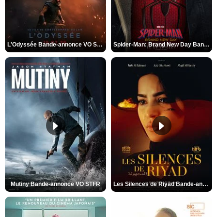
L'Odyssée Bande-annonce VO STFR
Spider-Man: Brand New Day Bande-annonce VO STFR
Mutiny Bande-annonce VO STFR
Les Silences de Riyad Bande-annonce VO STFR