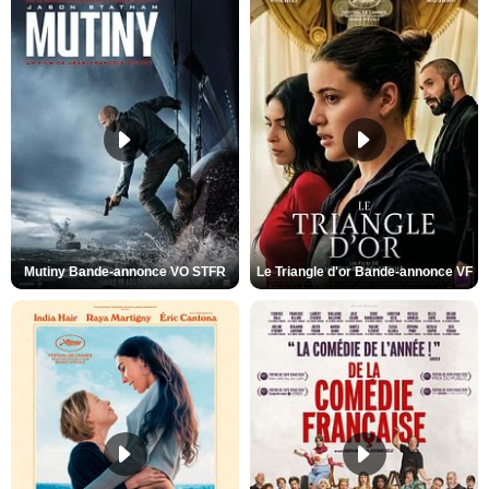
Mutiny Bande-annonce VO STFR
Le Triangle d'or Bande-annonce VF