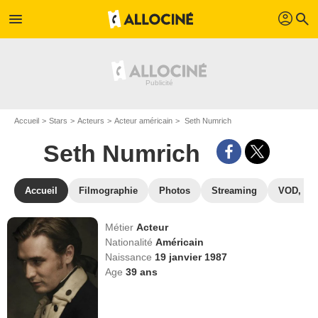
profil
menu
search
Accueil
Stars
Acteurs
Acteur américain
Seth Numrich
Seth Numrich
Accueil
Filmographie
Photos
Streaming
VOD, DV
Métier
Acteur
Nationalité
Américain
Naissance
19 janvier 1987
Age
39
ans