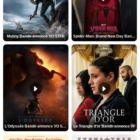
Mutiny Bande-annonce VO STFR
Spider-Man: Brand New Day Bande-annonce VO STFR
L'Odyssée Bande-annonce VO STFR
Le Triangle d'or Bande-annonce VF