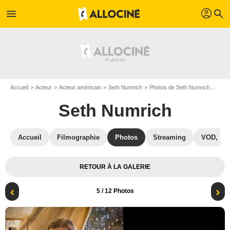
profil
menu
search
Accueil
Acteur
Acteur américain
Seth Numrich
Photos de Seth Numrich
Turn
Seth Numrich
Accueil
Filmographie
Photos
Streaming
VOD, DV
RETOUR À LA GALERIE
5
/ 12 Photos