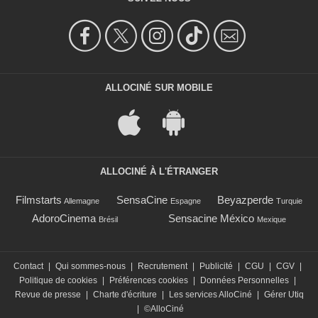
ALLOCINÉ SUR MOBILE
ALLOCINÉ À L'ÉTRANGER
Filmstarts
SensaCine
Beyazperde
Allemagne
Espagne
Turquie
AdoroCinema
Sensacine México
Brésil
Mexique
Contact
|
Qui sommes-nous
|
Recrutement
|
Publicité
|
CGU
|
CGV
|
Politique de cookies
|
Préférences cookies
|
Données Personnelles
|
Revue de presse
|
Charte d'écriture
|
Les services AlloCiné
|
Gérer Utiq
|
©AlloCiné