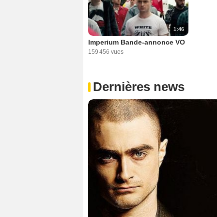
1:46
Imperium Bande-annonce VO
159 456 vues
Dernières news