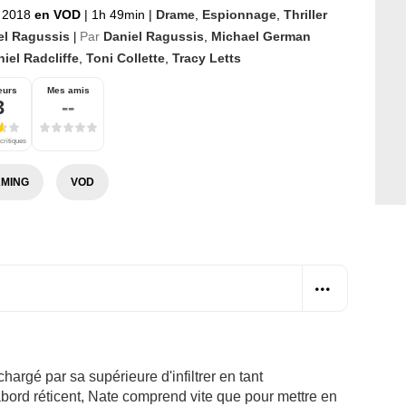
r 2018
en VOD
|
1h 49min
|
Drame
,
Espionnage
,
Thriller
el Ragussis
Par
Daniel Ragussis
,
Michael German
|
iel Radcliffe
,
Toni Collette
,
Tracy Letts
eurs
Mes amis
3
--
critiques
MING
VOD
argé par sa supérieure d'infiltrer en tant
abord réticent, Nate comprend vite que pour mettre en