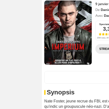
9 janvie
De
Dani
Avec
Dan
Spectat
3,
1594 notes, 84 
STREA
Synopsis
Nate Foster, jeune recrue du FBI, est ch
qu'indic un groupuscule néo-nazi. D'