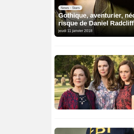
News - Stars
Gothique, aventurier, né
risque de Daniel Radclif
jeudi 11 janvier 2018