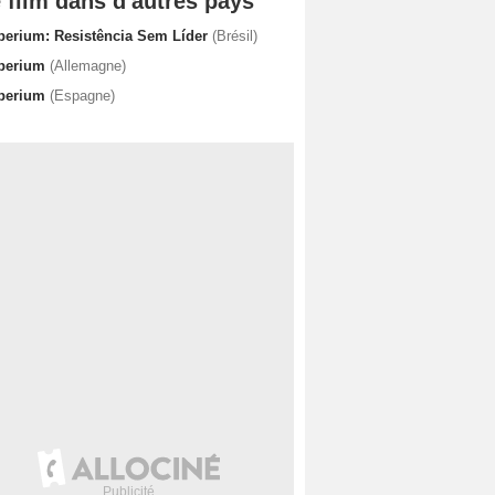
 film dans d'autres pays
perium: Resistência Sem Líder
(Brésil)
perium
(Allemagne)
perium
(Espagne)