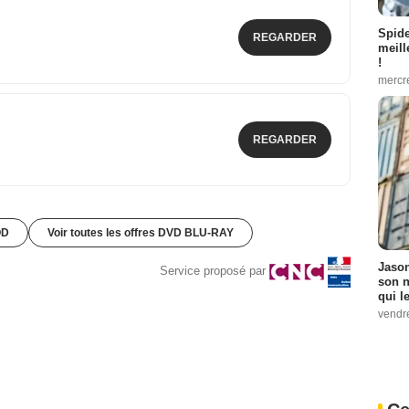
Spid
REGARDER
meill
!
mercr
REGARDER
OD
Voir toutes les offres DVD BLU-RAY
Jason
Service proposé par
son n
qui le
vendre