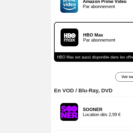
Amazon Prime Video
Par abonnement
HBO Max
Par abonnement
HBO Max est aussi disponible dans les offr
Voir t
En VOD / Blu-Ray, DVD
SOONER
Location dès 2,99 €