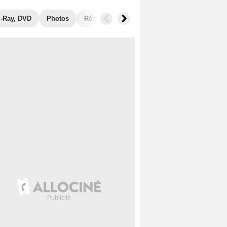
u-Ray, DVD
Photos
Récompenses
Films similaires