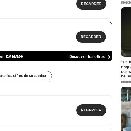
mercr
REGARDER
REGARDER
es
Découvrir les offres
"Un h
risqu
des r
outes les offres de streaming
bel 
mercr
REGARDER