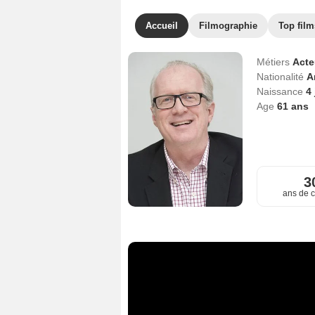
Accueil
Filmographie
Top film
Métiers
Act
Nationalité
A
Naissance
4 
Age
61
ans
3
ans de c