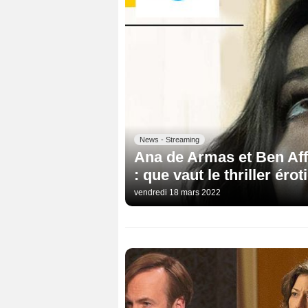
News - Streaming
Ana de Armas et Ben Af
: que vaut le thriller ér
vendredi 18 mars 2022