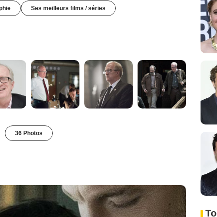
phie
Ses meilleurs films / séries
36 Photos
To