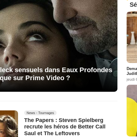
Sé
fleck sensuels dans Eaux Profondes
Demai
Judit
otique sur Prime Video ?
jeudi 
News - Tournages
The Papers : Steven Spielberg
recrute les héros de Better Call
Saul et The Leftovers