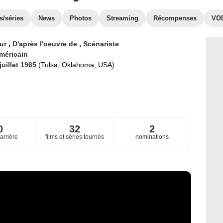
s/séries
News
Photos
Streaming
Récompenses
VO
eur
,
D'après l'oeuvre de
,
Scénariste
méricain
juillet 1965
(Tulsa, Oklahoma, USA)
0
32
2
arrière
films et séries tournés
nominations