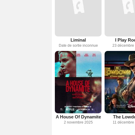
Liminal
I Play Ro
Date de sortie inconnue
23 décembre
A House Of Dynamite
The Lowd
2 novembre 2025
11 décembre