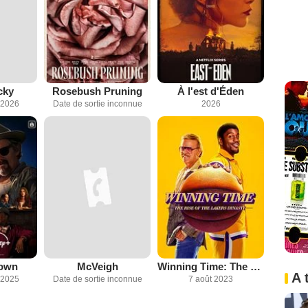
cky
Rosebush Pruning
À l'est d'Éden
 2026
Date de sortie inconnue
2026
own
McVeigh
Winning Time: The Rise of the Lakers Dynasty
A 
 2025
Date de sortie inconnue
7 août 2023