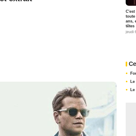
C'est
toute
ans, 
têtes
jeudi 
Ce
For
Le
Le