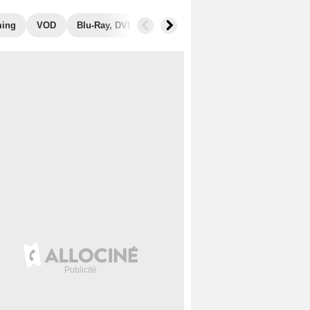
ming
VOD
Blu-Ray, DVD
Photos
Musique
Secrets de