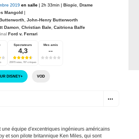
mbre 2019
en salle
|
2h 33min
|
Biopic
,
Drame
s Mangold
|
Butterworth
,
John-Henry Butterworth
tt Damon
,
Christian Bale
,
Caitriona Balfe
ginal
Ford v. Ferrari
e
Spectateurs
Mes amis
4,3
--
es
20970 notes, 787 critiques
SUR DISNEY
+
VOD
uit une équipe d'excentriques ingénieurs américains
y et son pilote britannique Ken Miles, qui sont