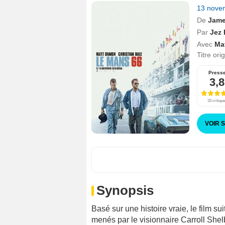
13 nove
De
Jame
Par
Jez 
Avec
Ma
Titre ori
Press
3,8
33 critiqu
VOIR 
Synopsis
Basé sur une histoire vraie, le film s
menés par le visionnaire Carroll Shelb