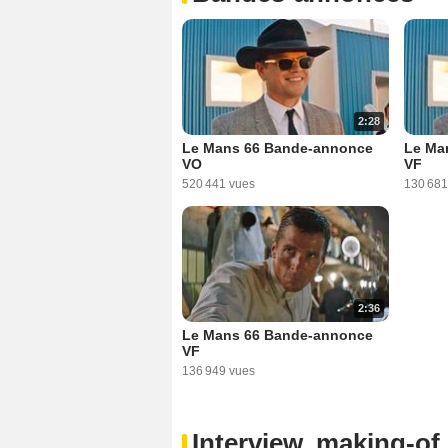
2:28
Le Mans 66 Bande-annonce
Le Ma
VO
VF
520 441 vues
130 681
2:36
Le Mans 66 Bande-annonce
VF
136 949 vues
Interview, making-of 