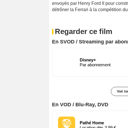
envoyés par Henry Ford II pour constru
détrôner la Ferrari à la compétition 
Regarder ce film
En SVOD / Streaming par abo
Disney+
Par abonnement
Voir t
En VOD / Blu-Ray, DVD
Pathé Home
Location dès 3,99 €