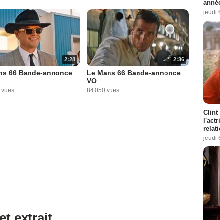
année
jeudi 
2:28
2:36
ns 66 Bande-annonce
Le Mans 66 Bande-annonce
VO
 vues
84 050 vues
Clint
l'act
relat
jeudi 
et extrait