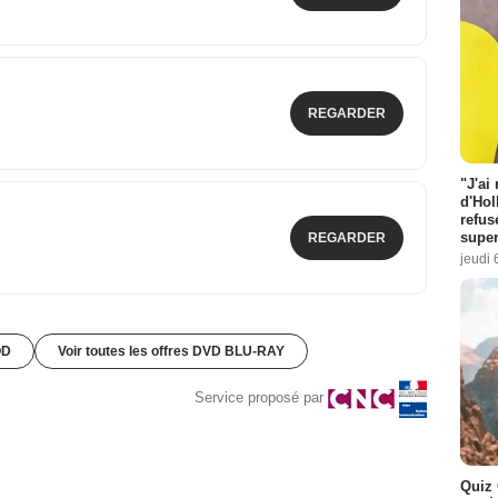
REGARDER
"J'ai
d'Hol
refus
super
REGARDER
jeudi 
OD
Voir toutes les offres DVD BLU-RAY
Service proposé par
Quiz 