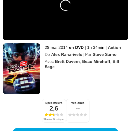
29 mai 2014
en DVD
|
1h 34min
|
Action
De
Alex Ranarivelo
Par
Steve Sarno
|
Avec
Brett Davern
,
Beau Mirchoff
,
Bill
Sage
Spectateurs
Mes amis
2,6
--
91 notes, 12 critiques