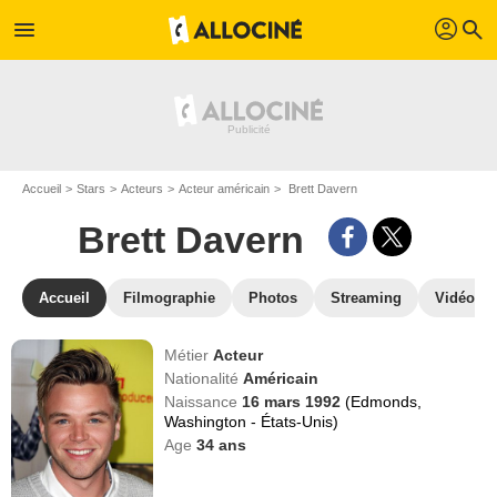
profil
menu
search
Accueil
Stars
Acteurs
Acteur américain
Brett Davern
Brett Davern
Accueil
Filmographie
Photos
Streaming
Vidéos
Métier
Acteur
Nationalité
Américain
Naissance
16 mars 1992
(Edmonds,
Washington - États-Unis)
Age
34
ans