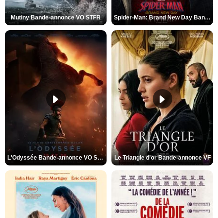
Mutiny Bande-annonce VO STFR
Spider-Man: Brand New Day Bande-annonce VO STFR
L'Odyssée Bande-annonce VO STFR
Le Triangle d'or Bande-annonce VF