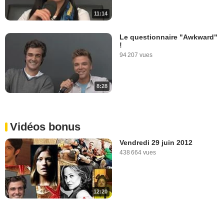
11:14
Le questionnaire "Awkward"
!
94 207 vues
8:28
Vidéos bonus
Vendredi 29 juin 2012
438 664 vues
12:20