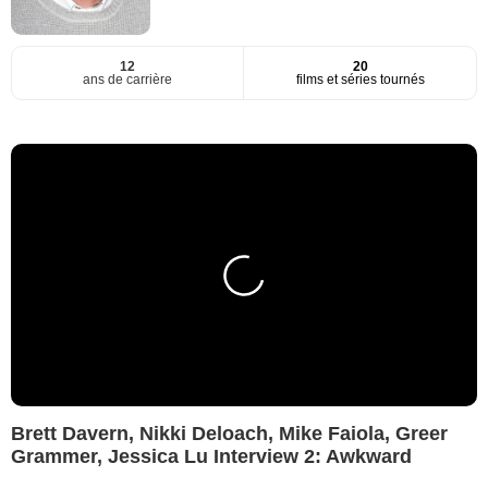
12
20
ans de carrière
films et séries tournés
Brett Davern, Nikki Deloach, Mike Faiola, Greer
Grammer, Jessica Lu Interview 2: Awkward