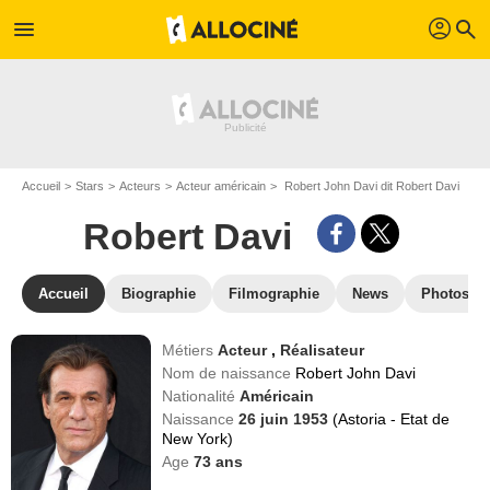
profil
menu
search
Accueil
Stars
Acteurs
Acteur américain
Robert John Davi dit Robert Davi
Robert Davi
Accueil
Biographie
Filmographie
News
Photos
Métiers
Acteur
,
Réalisateur
Nom de naissance
Robert John Davi
Nationalité
Américain
Naissance
26 juin 1953
(Astoria - Etat de
New York)
Age
73
ans