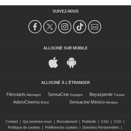
SUIVEZ-NOUS
ALLOCINÉ SUR MOBILE
ALLOCINÉ À L'ÉTRANGER
Filmstarts
SensaCine
Beyazperde
Allemagne
Espagne
Turquie
AdoroCinema
Sensacine México
Brésil
Mexique
Contact
|
Qui sommes-nous
|
Recrutement
|
Publicité
|
CGU
|
CGV
|
Politique de cookies
|
Préférences cookies
|
Données Personnelles
|