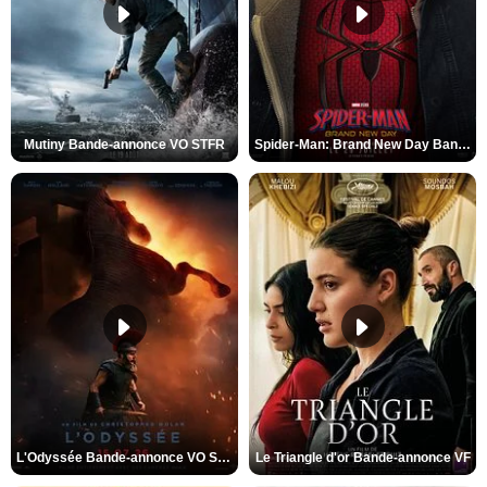
Mutiny Bande-annonce VO STFR
Spider-Man: Brand New Day Bande-annonce VO STFR
L'Odyssée Bande-annonce VO STFR
Le Triangle d'or Bande-annonce VF