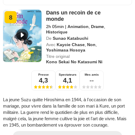
Dans un recoin de ce
8
monde
2h 05min
|
Animation
,
Drame
,
Historique
De
Sunao Katabuchi
Avec
Kaycie Chase
,
Non
,
Yoshimasa Hosoya
Titre original
Kono Sekai No Katasumi Ni
Presse
Spectateurs
Mes amis
4,3
4,1
--
La jeune Suzu quitte Hiroshima en 1944, à l'occasion de son
mariage, pour vivre dans la famille de son mari à Kure, un port
militaire. La guerre rend le quotidien de plus en plus difficile,
malgré cela, la jeune femme cultive la joie et l'art de vivre. Mais
en 1945, un bombardement va éprouver son courage.