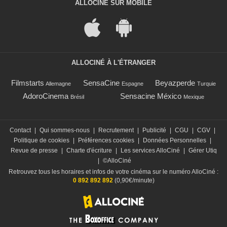
ALLOCINÉ SUR MOBILE
ALLOCINÉ À L'ÉTRANGER
Filmstarts
SensaCine
Beyazperde
Allemagne
Espagne
Turquie
AdoroCinema
Sensacine México
Brésil
Mexique
Contact
|
Qui sommes-nous
|
Recrutement
|
Publicité
|
CGU
|
CGV
|
Politique de cookies
|
Préférences cookies
|
Données Personnelles
|
Revue de presse
|
Charte d'écriture
|
Les services AlloCiné
|
Gérer Utiq
|
©AlloCiné
Retrouvez tous les horaires et infos de votre cinéma sur le numéro AlloCiné :
0 892 892 892
(0,90€/minute)