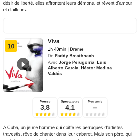
désir de liberté, elles affrontent leurs démons, et rêvent d'amour
et d'ailleurs.
Viva
10
1h 40min
|
Drame
De
Paddy Breathnach
Avec
Jorge Perugorria
,
Luis
Alberto Garcia
,
Héctor Medina
Valdés
Presse
Spectateurs
Mes amis
3,8
4,1
--
A Cuba, un jeune homme qui coiffe les perruques d'artistes
travestis, rêve de chanter dans leur cabaret. Mais son père, qui