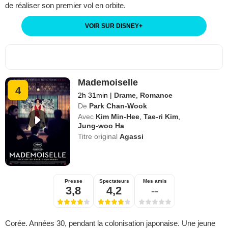
de réaliser son premier vol en orbite.
VOIR SUR DISNEY
+
Mademoiselle
4
2h 31min
|
Drame
,
Romance
De
Park Chan-Wook
Avec
Kim Min-Hee
,
Tae-ri Kim
,
Jung-woo Ha
Titre original
Agassi
Presse
Spectateurs
Mes amis
3,8
4,2
--
Corée. Années 30, pendant la colonisation japonaise. Une jeune