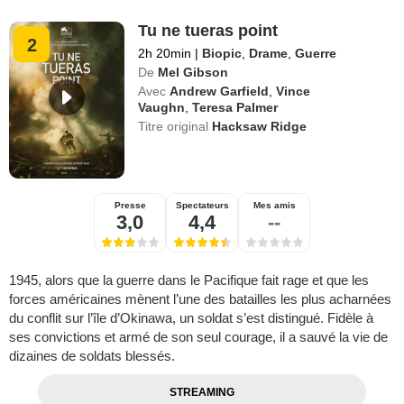
Tu ne tueras point
2
2h 20min
|
Biopic
,
Drame
,
Guerre
De
Mel Gibson
Avec
Andrew Garfield
,
Vince
Vaughn
,
Teresa Palmer
Titre original
Hacksaw Ridge
Presse
Spectateurs
Mes amis
3,0
4,4
--
1945, alors que la guerre dans le Pacifique fait rage et que les
forces américaines mènent l’une des batailles les plus acharnées
du conflit sur l’île d’Okinawa, un soldat s’est distingué. Fidèle à
ses convictions et armé de son seul courage, il a sauvé la vie de
dizaines de soldats blessés.
STREAMING