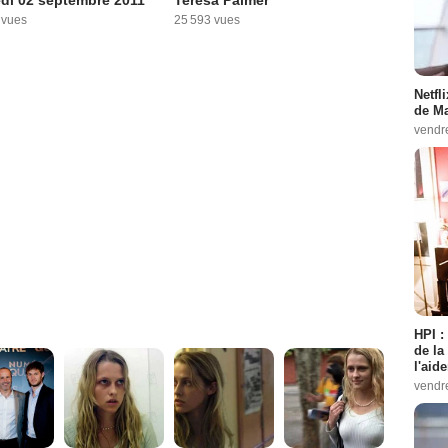
di 02 septembre 2011
Teresa Palmer
 vues
25 593 vues
Netfl
de Ma
vendr
HPI :
de la
l'aid
vendr