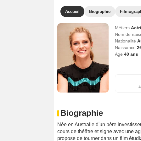
Accueil
Biographie
Filmograp
Métiers
Actr
Nom de nai
Nationalité
A
Naissance
2
Age
40
ans
a
Biographie
Née en Australie d'un père investisse
cours de théâtre et signe avec une ag
propose de tourner dans un film étudia