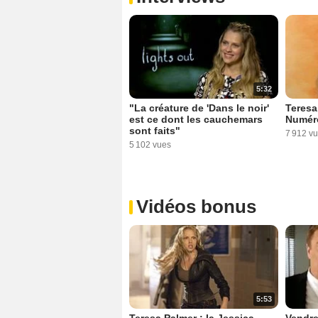
5:32
"La créature de 'Dans le noir'
Teresa
est ce dont les cauchemars
Numér
sont faits"
7 912 v
5 102 vues
Vidéos bonus
5:53