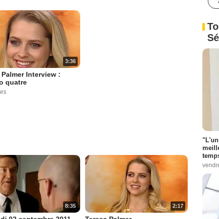
To
Sé
3:36
 Palmer Interview :
o quatre
ues
"L'un
meill
temps
vendr
8:35
2:17