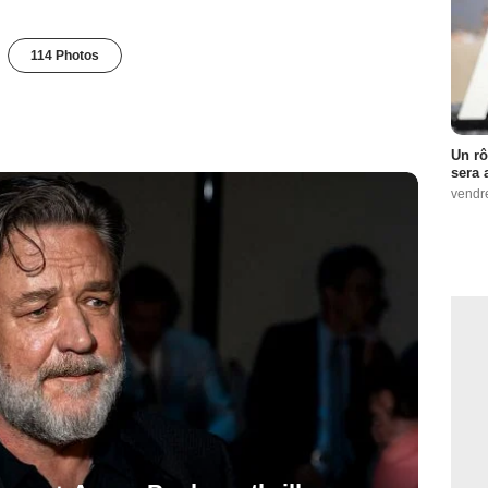
114 Photos
Un rô
sera 
vendr