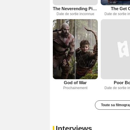
The Neverending Pillow Fort
The Get 
Date de sortie inconnue
Date de sortie 
God of War
Poor B
Prochainement
Date de sortie 
Toute sa filmogra
Interviews