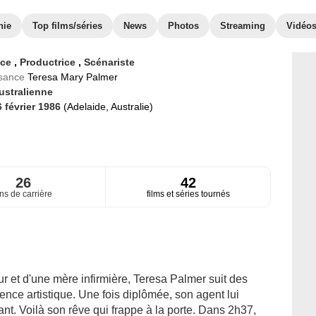
hie
Top films/séries
News
Photos
Streaming
Vidéo
ice
,
Productrice
,
Scénariste
ssance
Teresa Mary Palmer
ustralienne
6 février 1986
(Adelaide, Australie)
26
42
ns de carrière
films et séries tournés
ur et d'une mère infirmière, Teresa Palmer suit des
ence artistique. Une fois diplômée, son agent lui
nt. Voilà son rêve qui frappe à la porte. Dans 2h37,