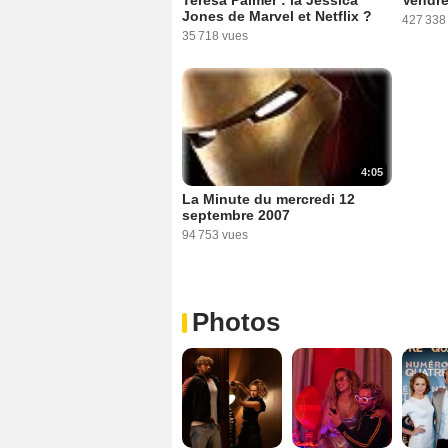
Teresa Palmer : la Jessica
Vendre
Jones de Marvel et Netflix ?
427 338
35 718 vues
4:05
La Minute du mercredi 12
septembre 2007
94 753 vues
Photos