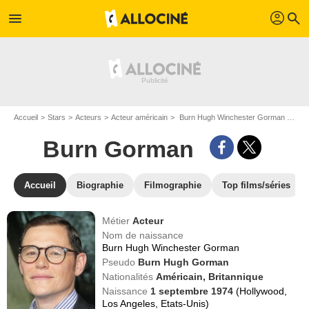
profil
menu
search
Accueil
Stars
Acteurs
Acteur américain
Burn Hugh Winchester Gorman dit Burn Gorman
Burn Gorman
Accueil
Biographie
Filmographie
Top films/séries
Métier
Acteur
Nom de naissance
Burn Hugh Winchester Gorman
Pseudo
Burn Hugh Gorman
Nationalités
Américain,
Britannique
Naissance
1 septembre 1974
(Hollywood,
Los Angeles, Etats-Unis)