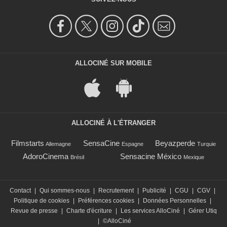
ALLOCINÉ SUR MOBILE
ALLOCINÉ À L'ÉTRANGER
Filmstarts
SensaCine
Beyazperde
Allemagne
Espagne
Turquie
AdoroCinema
Sensacine México
Brésil
Mexique
Contact
|
Qui sommes-nous
|
Recrutement
|
Publicité
|
CGU
|
CGV
|
Politique de cookies
|
Préférences cookies
|
Données Personnelles
|
Revue de presse
|
Charte d'écriture
|
Les services AlloCiné
|
Gérer Utiq
|
©AlloCiné