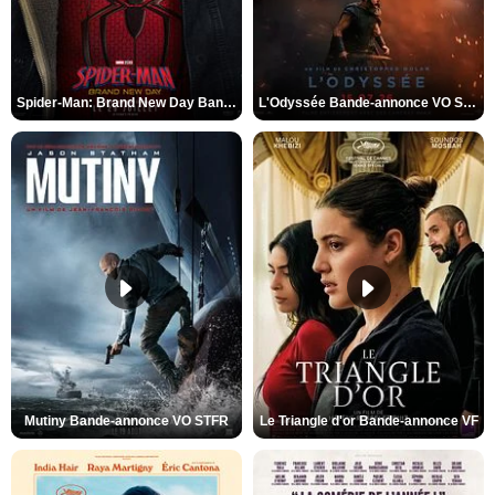
Spider-Man: Brand New Day Bande-annonce VO STFR
L'Odyssée Bande-annonce VO STFR
Mutiny Bande-annonce VO STFR
Le Triangle d'or Bande-annonce VF