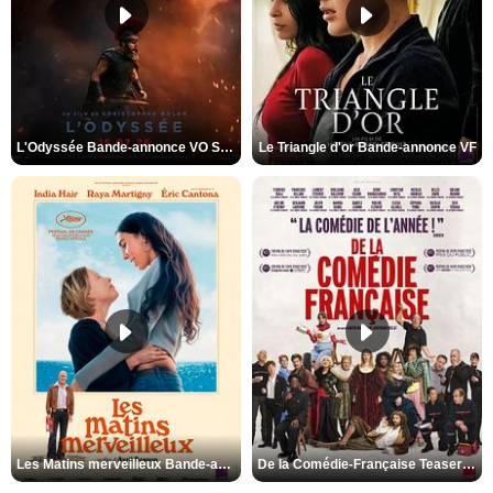
L'Odyssée Bande-annonce VO STFR
Le Triangle d'or Bande-annonce VF
Les Matins merveilleux Bande-annonce VF
De la Comédie-Française Teaser VF