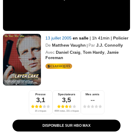
13 juillet 2005
en salle
|
1h 41min
|
Policier
De
Matthew Vaughn
Par
J.J. Connolly
|
Avec
Daniel Craig
,
Tom Hardy
,
Jamie
Foreman
Presse
Spectateurs
Mes amis
3,1
3,5
--
16 critiques
4694 notes, 331 critiques
DISPONIBLE SUR HBO MAX