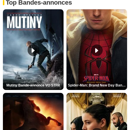
Top Bandes-annonces
Mutiny Bande-annonce VO STFR
Spider-Man: Brand New Day Bande-annonce VO STFR