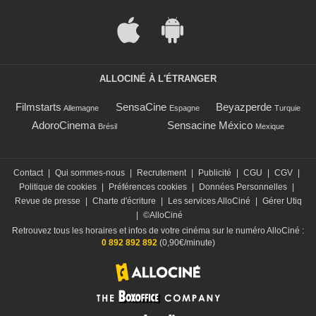
ALLOCINÉ À L'ÉTRANGER
Filmstarts
SensaCine
Beyazperde
Allemagne
Espagne
Turquie
AdoroCinema
Sensacine México
Brésil
Mexique
Contact
|
Qui sommes-nous
|
Recrutement
|
Publicité
|
CGU
|
CGV
|
Politique de cookies
|
Préférences cookies
|
Données Personnelles
|
Revue de presse
|
Charte d'écriture
|
Les services AlloCiné
|
Gérer Utiq
|
©AlloCiné
Retrouvez tous les horaires et infos de votre cinéma sur le numéro AlloCiné :
0 892 892 892
(0,90€/minute)