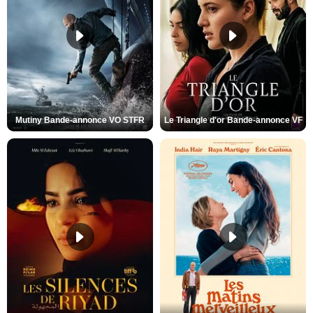
Mutiny Bande-annonce VO STFR
Le Triangle d'or Bande-annonce VF