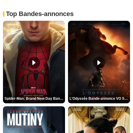
Top Bandes-annonces
Spider-Man: Brand New Day Bande-annonce VO STFR
L'Odyssée Bande-annonce VO STFR