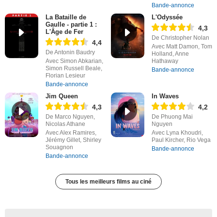
Bande-annonce
La Bataille de
L'Odyssée
Gaulle - partie 1 :
4,3
L'Âge de Fer
De Christopher Nolan
4,4
Avec Matt Damon, Tom
De Antonin Baudry
Holland, Anne
Avec Simon Abkarian,
Hathaway
Simon Russell Beale,
Bande-annonce
Florian Lesieur
Bande-annonce
Jim Queen
In Waves
4,3
4,2
De Marco Nguyen,
De Phuong Mai
Nicolas Athane
Nguyen
Avec Alex Ramires,
Avec Lyna Khoudri,
Jérémy Gillet, Shirley
Paul Kircher, Rio Vega
Souagnon
Bande-annonce
Bande-annonce
Tous les meilleurs films au ciné