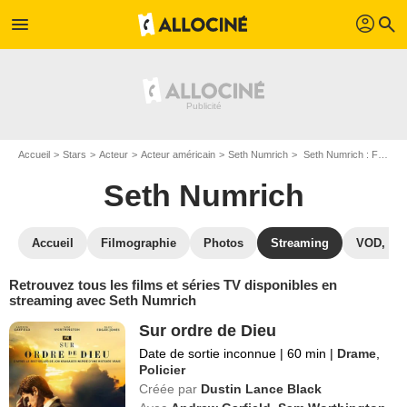
profil
menu
search
Accueil
Stars
Acteur
Acteur américain
Seth Numrich
Seth Numrich : Films et séries online
Seth Numrich
Accueil
Filmographie
Photos
Streaming
VOD, DV
Retrouvez tous les films et séries TV disponibles en
streaming avec Seth Numrich
Sur ordre de Dieu
Date de sortie inconnue
|
60 min
|
Drame
,
Policier
Créée par
Dustin Lance Black