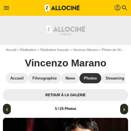
profil
menu
search
Accueil
Réalisateur
Réalisateur français
Vincenzo Marano
Photos de Vincenzo Marano
Vincenzo Marano
Accueil
Filmographie
News
Photos
Streaming
RETOUR À LA GALERIE
5
/ 25 Photos