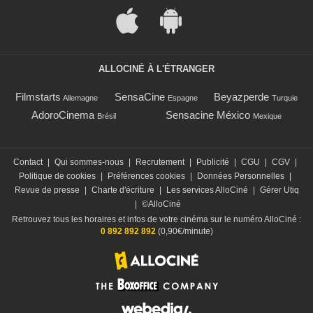
ALLOCINÉ À L'ÉTRANGER
Filmstarts
SensaCine
Beyazperde
Allemagne
Espagne
Turquie
AdoroCinema
Sensacine México
Brésil
Mexique
Contact
|
Qui sommes-nous
|
Recrutement
|
Publicité
|
CGU
|
CGV
|
Politique de cookies
|
Préférences cookies
|
Données Personnelles
|
Revue de presse
|
Charte d'écriture
|
Les services AlloCiné
|
Gérer Utiq
|
©AlloCiné
Retrouvez tous les horaires et infos de votre cinéma sur le numéro AlloCiné :
0 892 892 892
(0,90€/minute)