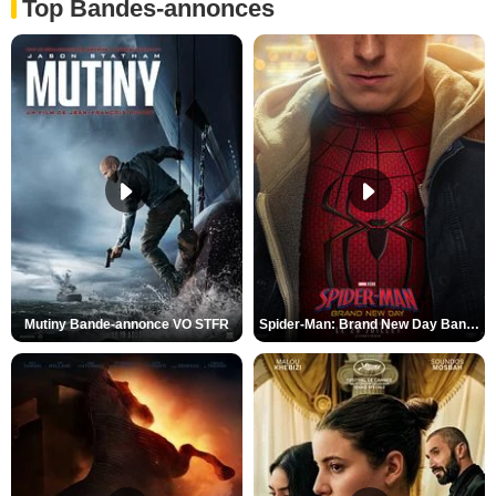
Top Bandes-annonces
Mutiny Bande-annonce VO STFR
Spider-Man: Brand New Day Bande-annonce VO STFR