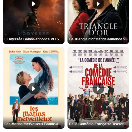
L'Odyssée Bande-annonce VO STFR
Le Triangle d'or Bande-annonce VF
Les Matins merveilleux Bande-annonce VF
De la Comédie-Française Teaser VF