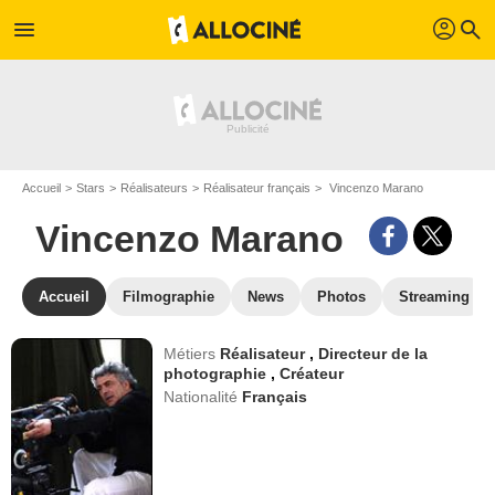
profil
menu
search
Accueil
Stars
Réalisateurs
Réalisateur français
Vincenzo Marano
Vincenzo Marano
Accueil
Filmographie
News
Photos
Streaming
Métiers
Réalisateur
,
Directeur de la
photographie
,
Créateur
Nationalité
Français