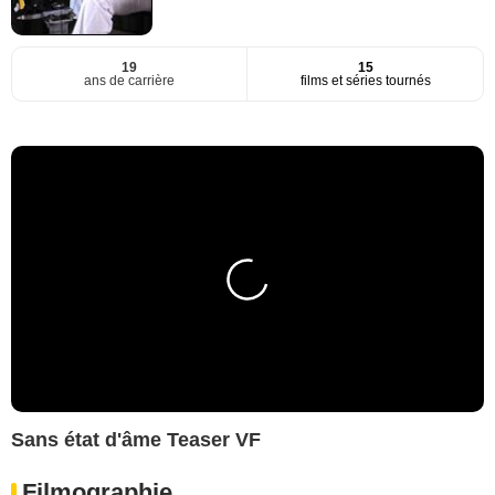
19
15
ans de carrière
films et séries tournés
Sans état d'âme Teaser VF
Filmographie