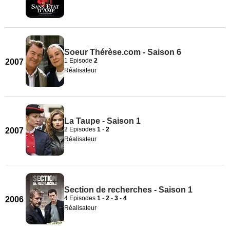
Soeur Thérèse.com - Saison 6
1 Episode
2
2007
Réalisateur
La Taupe - Saison 1
2 Episodes
1
-
2
2007
Réalisateur
Section de recherches - Saison 1
4 Episodes
1
-
2
-
3
-
4
2006
Réalisateur