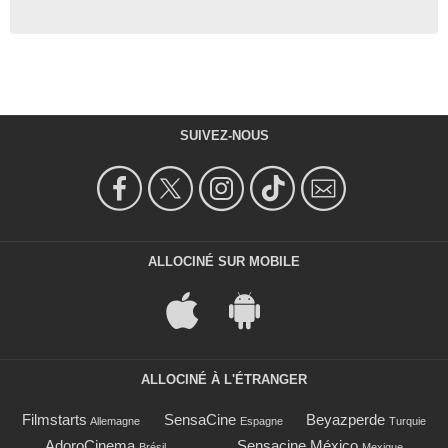
SUIVEZ-NOUS
ALLOCINÉ SUR MOBILE
ALLOCINÉ À L'ÉTRANGER
Filmstarts
SensaCine
Beyazperde
Allemagne
Espagne
Turquie
AdoroCinema
Sensacine México
Brésil
Mexique