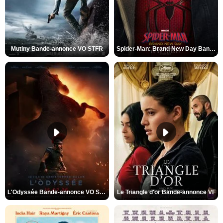
Mutiny Bande-annonce VO STFR
Spider-Man: Brand New Day Bande-annonce VO STFR
L'Odyssée Bande-annonce VO STFR
Le Triangle d'or Bande-annonce VF