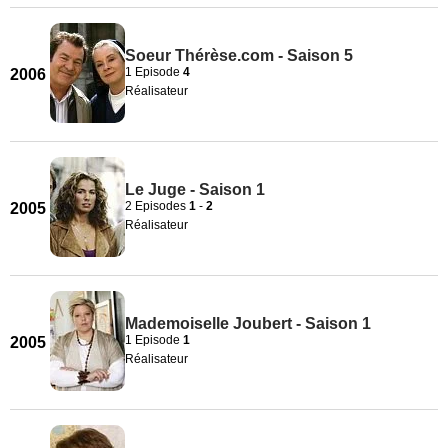
Soeur Thérèse.com - Saison 5
1 Episode
4
2006
Réalisateur
Le Juge - Saison 1
2 Episodes
1
-
2
2005
Réalisateur
Mademoiselle Joubert - Saison 1
1 Episode
1
2005
Réalisateur