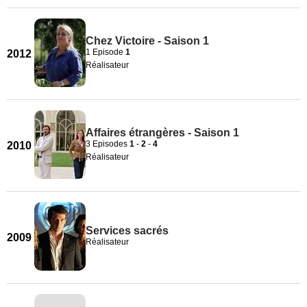
Chez Victoire - Saison 1
1 Episode
1
2012
Réalisateur
Affaires étrangères - Saison 1
3 Episodes
1
-
2
-
4
2010
Réalisateur
Services sacrés
2009
Réalisateur