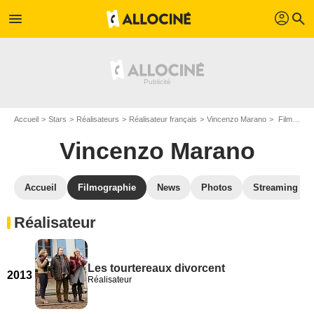
profil
menu
search
Accueil
Stars
Réalisateurs
Réalisateur français
Vincenzo Marano
Filmographie Vincenzo Marano
Vincenzo Marano
Accueil
Filmographie
News
Photos
Streaming
Réalisateur
Les tourtereaux divorcent
2013
Réalisateur