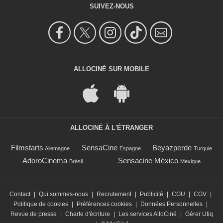
SUIVEZ-NOUS
ALLOCINÉ SUR MOBILE
ALLOCINÉ À L'ÉTRANGER
Filmstarts
SensaCine
Beyazperde
Allemagne
Espagne
Turquie
AdoroCinema
Sensacine México
Brésil
Mexique
Contact
|
Qui sommes-nous
|
Recrutement
|
Publicité
|
CGU
|
CGV
|
Politique de cookies
|
Préférences cookies
|
Données Personnelles
|
Revue de presse
|
Charte d'écriture
|
Les services AlloCiné
|
Gérer Utiq