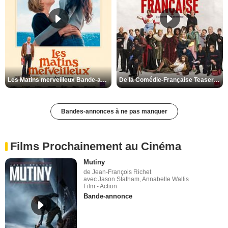
Les Matins merveilleux Bande-annonce VF
De la Comédie-Française Teaser VF
Bandes-annonces à ne pas manquer
Films Prochainement au Cinéma
Mutiny
de Jean-François Richet
avec Jason Statham, Annabelle Wallis
Film - Action
Bande-annonce