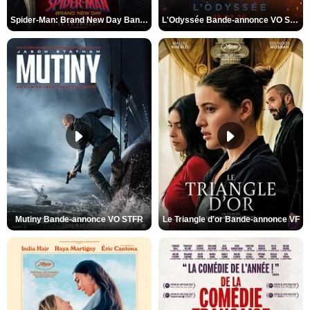
Spider-Man: Brand New Day Bande-annonce VO STFR
L'Odyssée Bande-annonce VO STFR
Mutiny Bande-annonce VO STFR
Le Triangle d'or Bande-annonce VF