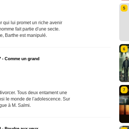
5
 qui lui promet un riche avenir
omme fait partie d'une secte.
e, Barthe est manipulé.
6
 - Comme un grand
7
divorcer. Tous deux entament une
nsi le monde de l'adolescence. Sur
ague à M. Salmi.
 - Poudre aux yeux