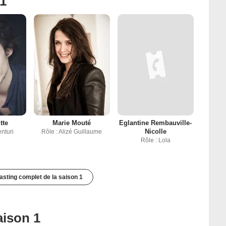
 1
tte
Marie Mouté
Eglantine Rembauville-
Nicolle
enturi
Rôle : Alizé Guillaume
Rôle : Lola
casting complet de la saison 1
aison 1