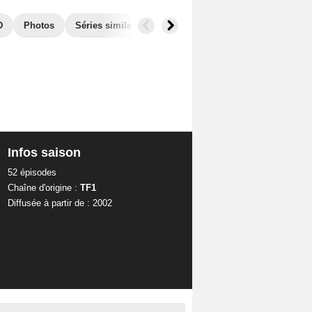
D
Photos
Séries similaires
Infos saison
52 épisodes
Chaîne d'origine :
TF1
Diffusée à partir de : 2002