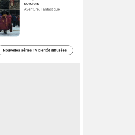
sorciers
Aventure
,
Fantastique
Nouvelles séries TV bientôt diffusées