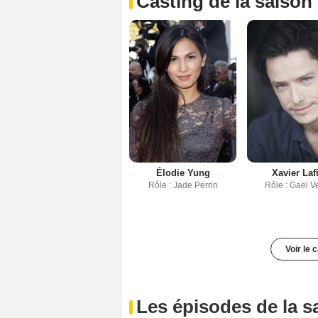
Casting de la saison
Élodie Yung
Xavier Lafi
Rôle : Jade Perrin
Rôle : Gaël V
Voir le 
Les épisodes de la s