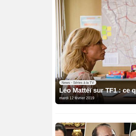
News - Séries à la TV
Léo Mattéï sur TF1 : ce 
mardi 12 février 2019