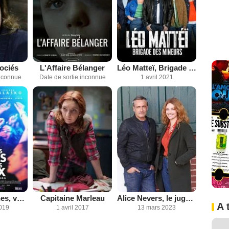
sociés
L'Affaire Bélanger
Léo Matteï, Brigade des mineurs
inconnue
Date de sortie inconnue
1 avril 2021
Vous êtes jeunes, vous êtes beaux
Capitaine Marleau
Alice Nevers, le juge est une femme
A 
019
1 avril 2017
13 mars 2023