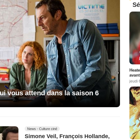
Sé
Heate
avant
jeudi 
qui vous attend dans la saison 6
News - Culture ciné
Simone Veil, François Hollande,