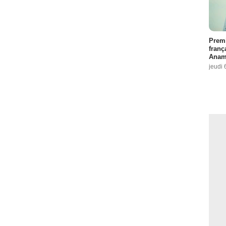
Premi
franç
Anama
jeudi 