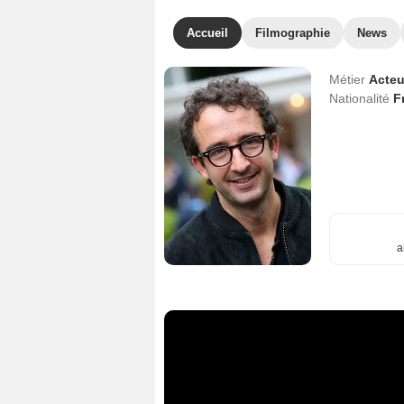
Accueil
Filmographie
News
Métier
Acteu
Nationalité
F
a