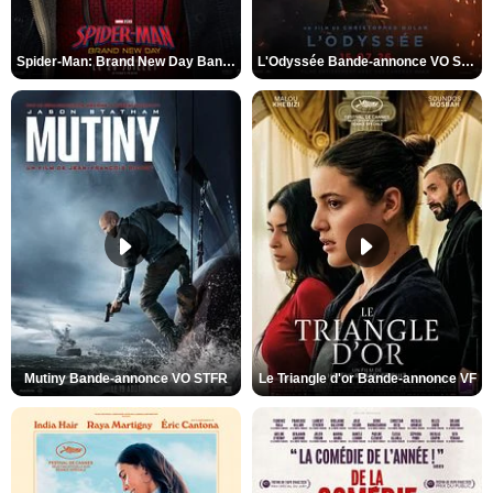
Spider-Man: Brand New Day Bande-annonce VO STFR
L'Odyssée Bande-annonce VO STFR
Mutiny Bande-annonce VO STFR
Le Triangle d'or Bande-annonce VF