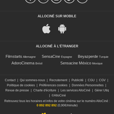
ALLOCINÉ SUR MOBILE
ALLOCINÉ À L'ÉTRANGER
Filmstarts
SensaCine
Beyazperde
Allemagne
Espagne
Turquie
AdoroCinema
Sensacine México
Brésil
Mexique
Contact
|
Qui sommes-nous
|
Recrutement
|
Publicité
|
CGU
|
CGV
|
Politique de cookies
|
Préférences cookies
|
Données Personnelles
|
Revue de presse
|
Charte d'écriture
|
Les services AlloCiné
|
Gérer Utiq
|
©AlloCiné
Retrouvez tous les horaires et infos de votre cinéma sur le numéro AlloCiné :
0 892 892 892
(0,90€/minute)