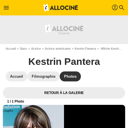
profil
menu
search
Accueil
Stars
Actrice
Actrice américaine
Kestrin Pantera
Affiche Kestrin Pantera
Kestrin Pantera
Accueil
Filmographie
Photos
RETOUR À LA GALERIE
1
/ 1 Photo