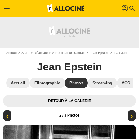
profil
menu
search
Accueil
Stars
Réalisateur
Réalisateur français
Jean Epstein
La Glace à trois faces : Photo René Ferté, Jean Epstein
Jean Epstein
Accueil
Filmographie
Photos
Streaming
VOD, DV
RETOUR À LA GALERIE
2
/ 3 Photos