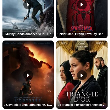
Mutiny Bande-annonce VO STFR
Spider-Man: Brand New Day Bande-annonce VO STFR
L'Odyssée Bande-annonce VO STFR
Le Triangle d'or Bande-annonce VF