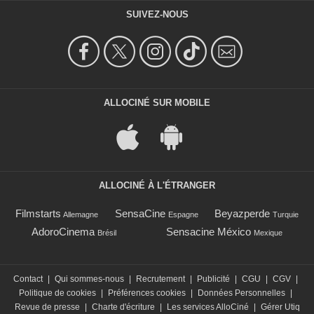
SUIVEZ-NOUS
ALLOCINÉ SUR MOBILE
ALLOCINÉ À L'ÉTRANGER
Filmstarts
SensaCine
Beyazperde
Allemagne
Espagne
Turquie
AdoroCinema
Sensacine México
Brésil
Mexique
Contact
|
Qui sommes-nous
|
Recrutement
|
Publicité
|
CGU
|
CGV
|
Politique de cookies
|
Préférences cookies
|
Données Personnelles
|
Revue de presse
|
Charte d'écriture
|
Les services AlloCiné
|
Gérer Utiq