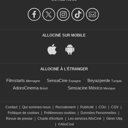
ALLOCINÉ SUR MOBILE
ALLOCINÉ À L'ÉTRANGER
Filmstarts
SensaCine
Beyazperde
Allemagne
Espagne
Turquie
AdoroCinema
Sensacine México
Brésil
Mexique
Contact
|
Qui sommes-nous
|
Recrutement
|
Publicité
|
CGU
|
CGV
|
Politique de cookies
|
Préférences cookies
|
Données Personnelles
|
Revue de presse
|
Charte d'écriture
|
Les services AlloCiné
|
Gérer Utiq
|
©AlloCiné