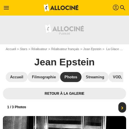
profil
menu
search
Accueil
Stars
Réalisateur
Réalisateur français
Jean Epstein
La Glace à trois faces : Photo Jean Epstein
Jean Epstein
Accueil
Filmographie
Photos
Streaming
VOD, DV
RETOUR À LA GALERIE
1
/ 3 Photos