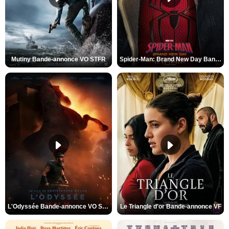
Mutiny Bande-annonce VO STFR
Spider-Man: Brand New Day Bande-annonce VO STFR
L'Odyssée Bande-annonce VO STFR
Le Triangle d'or Bande-annonce VF