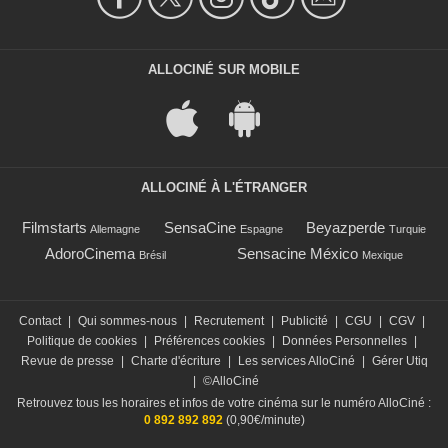
ALLOCINÉ SUR MOBILE
ALLOCINÉ À L'ÉTRANGER
Filmstarts
SensaCine
Beyazperde
Allemagne
Espagne
Turquie
AdoroCinema
Sensacine México
Brésil
Mexique
Contact
|
Qui sommes-nous
|
Recrutement
|
Publicité
|
CGU
|
CGV
|
Politique de cookies
|
Préférences cookies
|
Données Personnelles
|
Revue de presse
|
Charte d'écriture
|
Les services AlloCiné
|
Gérer Utiq
|
©AlloCiné
Retrouvez tous les horaires et infos de votre cinéma sur le numéro AlloCiné :
0 892 892 892
(0,90€/minute)