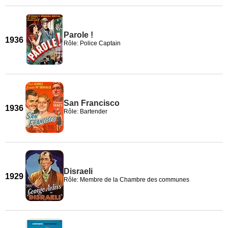
Parole !
1936
Rôle: Police Captain
San Francisco
1936
Rôle: Bartender
Disraeli
1929
Rôle: Membre de la Chambre des communes