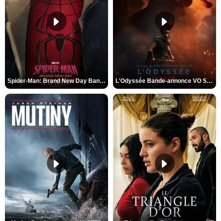
Spider-Man: Brand New Day Bande-annonce VO STFR
L'Odyssée Bande-annonce VO STFR