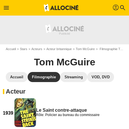
profil
menu
search
Accueil
Stars
Acteurs
Acteur britannique
Tom McGuire
Filmographie Tom McGuire
Tom McGuire
Accueil
Filmographie
Streaming
VOD, DVD
Acteur
Le Saint contre-attaque
1939
Rôle: Policier au bureau du commissaire