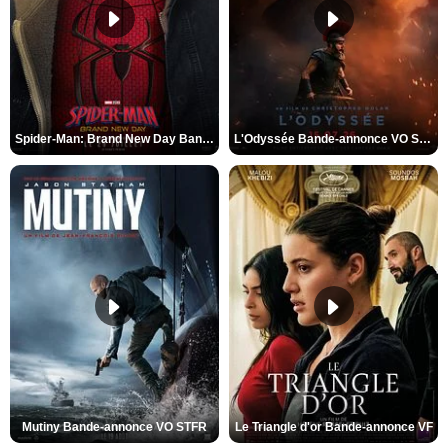
Spider-Man: Brand New Day Bande-annonce VO STFR
L'Odyssée Bande-annonce VO STFR
Mutiny Bande-annonce VO STFR
Le Triangle d'or Bande-annonce VF