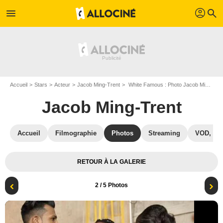
profil
menu
search
Accueil
Stars
Acteur
Jacob Ming-Trent
White Famous : Photo Jacob Ming-Trent, Utkarsh Ambudkar
Jacob Ming-Trent
Accueil
Filmographie
Photos
Streaming
VOD, DV
RETOUR À LA GALERIE
2
/ 5 Photos