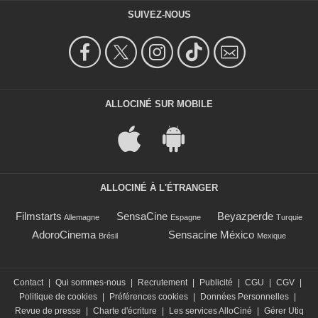
SUIVEZ-NOUS
ALLOCINÉ SUR MOBILE
ALLOCINÉ À L'ÉTRANGER
Filmstarts
SensaCine
Beyazperde
Allemagne
Espagne
Turquie
AdoroCinema
Sensacine México
Brésil
Mexique
Contact
|
Qui sommes-nous
|
Recrutement
|
Publicité
|
CGU
|
CGV
|
Politique de cookies
|
Préférences cookies
|
Données Personnelles
|
Revue de presse
|
Charte d'écriture
|
Les services AlloCiné
|
Gérer Utiq