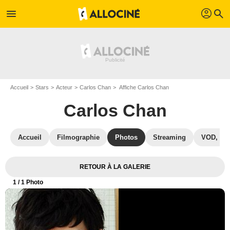
profil
menu
search
Accueil
Stars
Acteur
Carlos Chan
Affiche Carlos Chan
Carlos Chan
Accueil
Filmographie
Photos
Streaming
VOD, DV
RETOUR À LA GALERIE
1
/ 1 Photo