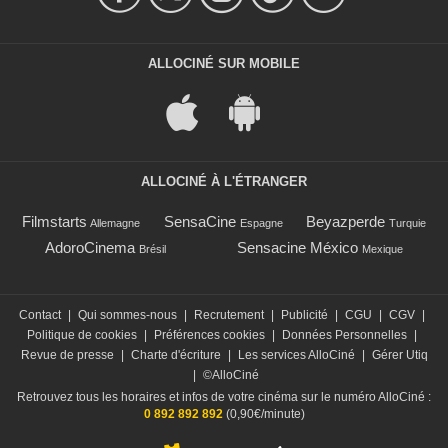
ALLOCINÉ SUR MOBILE
ALLOCINÉ À L'ÉTRANGER
Filmstarts
SensaCine
Beyazperde
Allemagne
Espagne
Turquie
AdoroCinema
Sensacine México
Brésil
Mexique
Contact
|
Qui sommes-nous
|
Recrutement
|
Publicité
|
CGU
|
CGV
|
Politique de cookies
|
Préférences cookies
|
Données Personnelles
|
Revue de presse
|
Charte d'écriture
|
Les services AlloCiné
|
Gérer Utiq
|
©AlloCiné
Retrouvez tous les horaires et infos de votre cinéma sur le numéro AlloCiné :
0 892 892 892
(0,90€/minute)