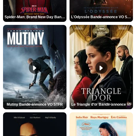
Spider-Man: Brand New Day Bande-annonce VO STFR
L'Odyssée Bande-annonce VO STFR
Mutiny Bande-annonce VO STFR
Le Triangle d'or Bande-annonce VF