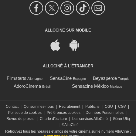
ALLOCINÉ SUR MOBILE
ALLOCINÉ À L'ÉTRANGER
Filmstarts
SensaCine
Beyazperde
Allemagne
Espagne
Turquie
AdoroCinema
Sensacine México
Brésil
Mexique
Contact
|
Qui sommes-nous
|
Recrutement
|
Publicité
|
CGU
|
CGV
|
Politique de cookies
|
Préférences cookies
|
Données Personnelles
|
Revue de presse
|
Charte d'écriture
|
Les services AlloCiné
|
Gérer Utiq
|
©AlloCiné
Retrouvez tous les horaires et infos de votre cinéma sur le numéro AlloCiné :