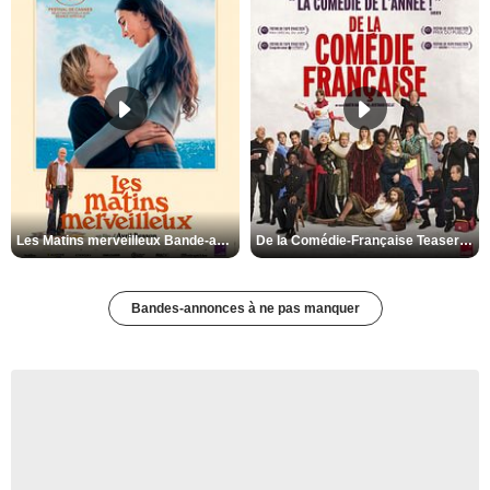
Les Matins merveilleux Bande-annonce VF
De la Comédie-Française Teaser VF
Bandes-annonces à ne pas manquer