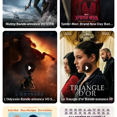
Mutiny Bande-annonce VO STFR
Spider-Man: Brand New Day Bande-annonce VO STFR
L'Odyssée Bande-annonce VO STFR
Le Triangle d'or Bande-annonce VF