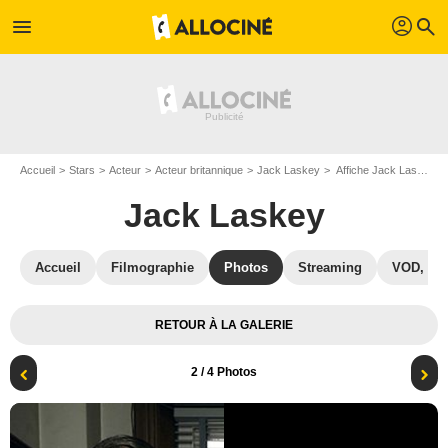
profil
menu
search
Accueil
Stars
Acteur
Acteur britannique
Jack Laskey
Affiche Jack Laskey
Jack Laskey
Accueil
Filmographie
Photos
Streaming
VOD, DV
RETOUR À LA GALERIE
2
/ 4 Photos