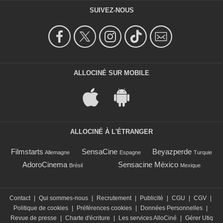
SUIVEZ-NOUS
ALLOCINÉ SUR MOBILE
ALLOCINÉ À L'ÉTRANGER
Filmstarts
SensaCine
Beyazperde
Allemagne
Espagne
Turquie
AdoroCinema
Sensacine México
Brésil
Mexique
Contact
|
Qui sommes-nous
|
Recrutement
|
Publicité
|
CGU
|
CGV
|
Politique de cookies
|
Préférences cookies
|
Données Personnelles
|
Revue de presse
|
Charte d'écriture
|
Les services AlloCiné
|
Gérer Utiq