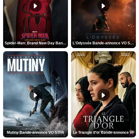
Spider-Man: Brand New Day Bande-annonce VO STFR
L'Odyssée Bande-annonce VO STFR
Mutiny Bande-annonce VO STFR
Le Triangle d'or Bande-annonce VF