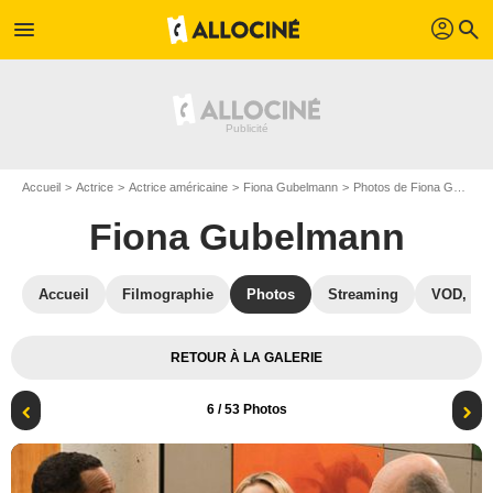
profil
menu
search
Accueil
Actrice
Actrice américaine
Fiona Gubelmann
Photos de Fiona Gubelmann
Fiona Gubelmann
Accueil
Filmographie
Photos
Streaming
VOD, DV
RETOUR À LA GALERIE
6
/ 53 Photos