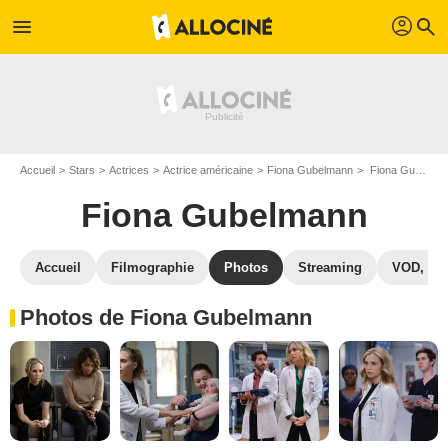
profil
menu
search
Accueil
Stars
Actrices
Actrice américaine
Fiona Gubelmann
Fiona Gubelmann : Photos de ses films et séries
Fiona Gubelmann
Accueil
Filmographie
Photos
Streaming
VOD, DV
Photos de Fiona Gubelmann