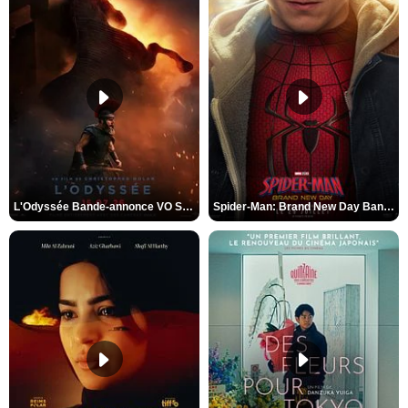
L'Odyssée Bande-annonce VO STFR
Spider-Man: Brand New Day Bande-annonce VO STFR