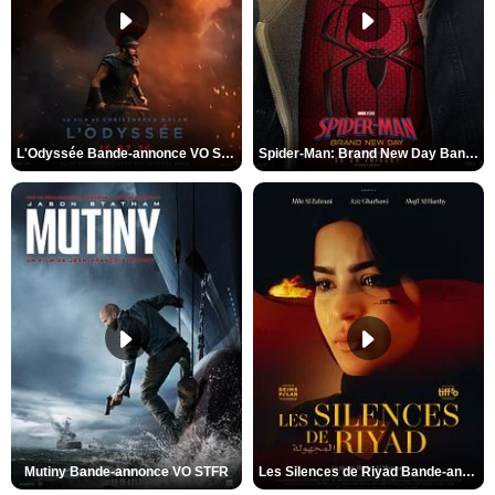
L'Odyssée Bande-annonce VO STFR
Spider-Man: Brand New Day Bande-annonce VO STFR
Mutiny Bande-annonce VO STFR
Les Silences de Riyad Bande-annonce VO STFR