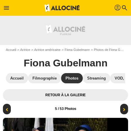
profil
menu
search
Accueil
Actrice
Actrice américaine
Fiona Gubelmann
Photos de Fiona Gubelmann
Fiona Gubelmann
Accueil
Filmographie
Photos
Streaming
VOD, DV
RETOUR À LA GALERIE
5
/ 53 Photos