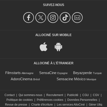
SUIVEZ-NOUS
ALLOCINÉ SUR MOBILE
ALLOCINÉ À L'ÉTRANGER
Filmstarts
SensaCine
Beyazperde
Allemagne
Espagne
Turquie
AdoroCinema
Sensacine México
Brésil
Mexique
Contact
|
Qui sommes-nous
|
Recrutement
|
Publicité
|
CGU
|
CGV
|
Politique de cookies
|
Préférences cookies
|
Données Personnelles
|
Revue de presse
|
Charte d'écriture
|
Les services AlloCiné
|
Gérer Utiq