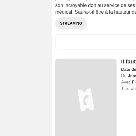
son incroyable don au service de ses 
médical. Saura-t-il être à la hauteur 
STREAMING
Il fa
Date de
De
Jes
Avec
F
Titre or