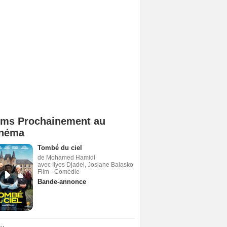
lms Prochainement au
néma
Tombé du ciel
de Mohamed Hamidi
avec Ilyes Djadel, Josiane Balasko
Film - Comédie
Bande-annonce