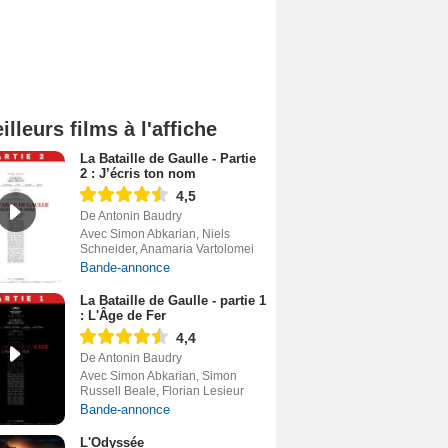
illeurs films à l'affiche
La Bataille de Gaulle - Partie
2 : J’écris ton nom
4,5
De Antonin Baudry
Avec Simon Abkarian, Niels
Schneider, Anamaria Vartolomei
Bande-annonce
La Bataille de Gaulle - partie 1
: L'Âge de Fer
4,4
De Antonin Baudry
Avec Simon Abkarian, Simon
Russell Beale, Florian Lesieur
Bande-annonce
L'Odyssée