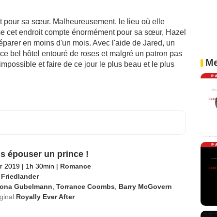
it pour sa sœur. Malheureusement, le lieu où elle
me cet endroit compte énormément pour sa sœur, Hazel
réparer en moins d'un mois. Avec l'aide de Jared, un
e ce bel hôtel entouré de roses et malgré un patron pas
Me
impossible et faire de ce jour le plus beau et le plus
is épouser un prince !
er 2019
|
1h 30min
|
Romance
 Friedlander
iona Gubelmann
,
Torrance Coombs
,
Barry McGovern
iginal
Royally Ever After