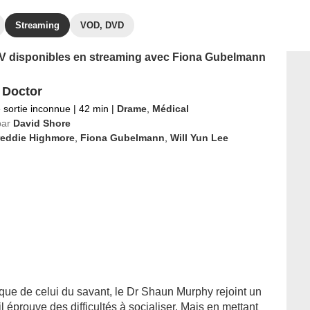
Streaming
VOD, DVD
s TV disponibles en streaming avec Fiona Gubelmann
 Doctor
 sortie inconnue
|
42 min
|
Drame
,
Médical
par
David Shore
reddie Highmore
,
Fiona Gubelmann
,
Will Yun Lee
que de celui du savant, le Dr Shaun Murphy rejoint un
il éprouve des difficultés à socialiser. Mais en mettant