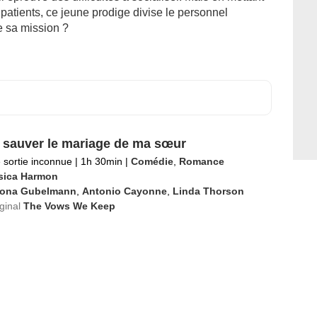
patients, ce jeune prodige divise le personnel
de sa mission ?
ut sauver le mariage de ma sœur
 sortie inconnue
|
1h 30min
|
Comédie
,
Romance
sica Harmon
iona Gubelmann
,
Antonio Cayonne
,
Linda Thorson
iginal
The Vows We Keep