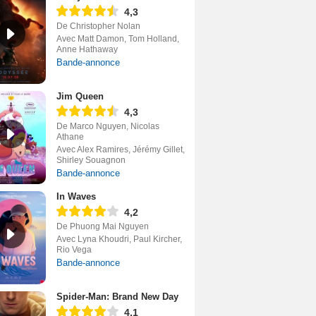
4,3
De Christopher Nolan
Avec Matt Damon, Tom Holland,
Anne Hathaway
Bande-annonce
Jim Queen
4,3
De Marco Nguyen, Nicolas
Athane
Avec Alex Ramires, Jérémy Gillet,
Shirley Souagnon
Bande-annonce
In Waves
4,2
De Phuong Mai Nguyen
Avec Lyna Khoudri, Paul Kircher,
Rio Vega
Bande-annonce
Spider-Man: Brand New Day
4,1