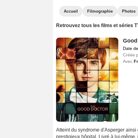
Accueil
Filmographie
Photos
Retrouvez tous les films et série
Good
Date de
Créée 
Avec
F
Atteint du syndrome d'Asperger ainsi 
prestigieux hôpital. Livré à lui-même, 