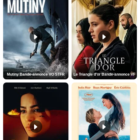
Mutiny Bande-annonce VO STFR
Le Triangle d'or Bande-annonce VF