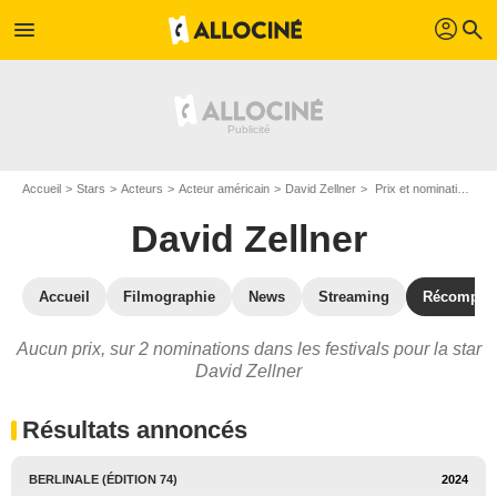
profil
menu
search
Accueil
Stars
Acteurs
Acteur américain
David Zellner
Prix et nominations de David Zellner
David Zellner
Accueil
Filmographie
News
Streaming
Récompen
Aucun prix, sur 2 nominations dans les festivals pour la star
David Zellner
Résultats annoncés
BERLINALE (ÉDITION 74)
2024