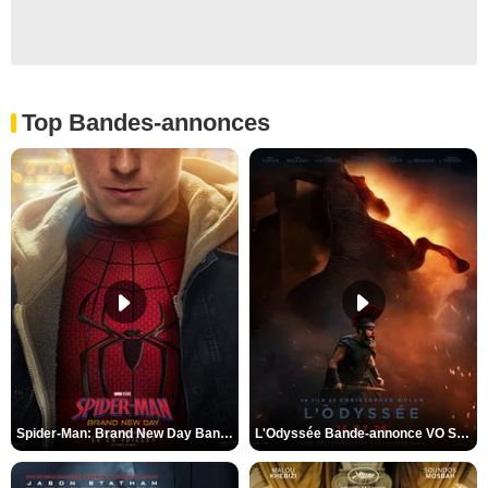
Top Bandes-annonces
Spider-Man: Brand New Day Bande-annonce VO STFR
L'Odyssée Bande-annonce VO STFR