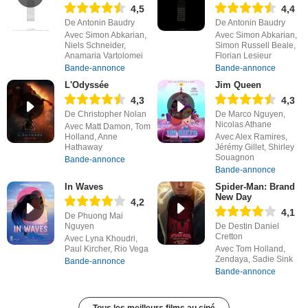
4,5
4,4
De Antonin Baudry
De Antonin Baudry
Avec Simon Abkarian,
Avec Simon Abkarian,
Niels Schneider,
Simon Russell Beale,
Anamaria Vartolomei
Florian Lesieur
Bande-annonce
Bande-annonce
L'Odyssée
Jim Queen
4,3
4,3
De Christopher Nolan
De Marco Nguyen,
Nicolas Athane
Avec Matt Damon, Tom
Holland, Anne
Avec Alex Ramires,
Hathaway
Jérémy Gillet, Shirley
Souagnon
Bande-annonce
Bande-annonce
In Waves
Spider-Man: Brand
New Day
4,2
4,1
De Phuong Mai
Nguyen
De Destin Daniel
Cretton
Avec Lyna Khoudri,
Paul Kircher, Rio Vega
Avec Tom Holland,
Zendaya, Sadie Sink
Bande-annonce
Bande-annonce
Tous les meilleurs films au ciné