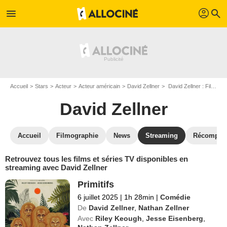
profil
menu
search
Accueil
Stars
Acteur
Acteur américain
David Zellner
David Zellner : Films et séries online
David Zellner
Accueil
Filmographie
News
Streaming
Récompen
Retrouvez tous les films et séries TV disponibles en
streaming avec David Zellner
Primitifs
6 juillet 2025
|
1h 28min
|
Comédie
De
David Zellner
,
Nathan Zellner
Avec
Riley Keough
,
Jesse Eisenberg
,