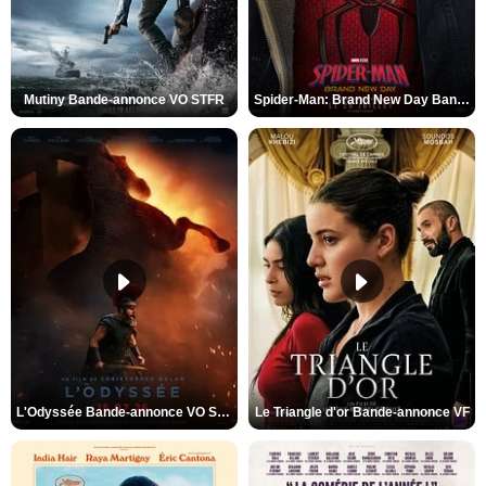
Mutiny Bande-annonce VO STFR
Spider-Man: Brand New Day Bande-annonce VO STFR
L'Odyssée Bande-annonce VO STFR
Le Triangle d'or Bande-annonce VF