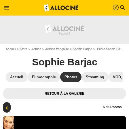
profil
menu
search
Accueil
Stars
Actrice
Actrice française
Sophie Barjac
Photo Sophie Barjac
Sophie Barjac
Accueil
Filmographie
Photos
Streaming
VOD, DV
RETOUR À LA GALERIE
6
/ 6 Photos