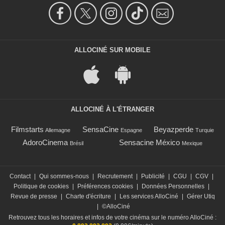
ALLOCINÉ SUR MOBILE
ALLOCINÉ À L'ÉTRANGER
Filmstarts
SensaCine
Beyazperde
Allemagne
Espagne
Turquie
AdoroCinema
Sensacine México
Brésil
Mexique
Contact
|
Qui sommes-nous
|
Recrutement
|
Publicité
|
CGU
|
CGV
|
Politique de cookies
|
Préférences cookies
|
Données Personnelles
|
Revue de presse
|
Charte d'écriture
|
Les services AlloCiné
|
Gérer Utiq
|
©AlloCiné
Retrouvez tous les horaires et infos de votre cinéma sur le numéro AlloCiné :