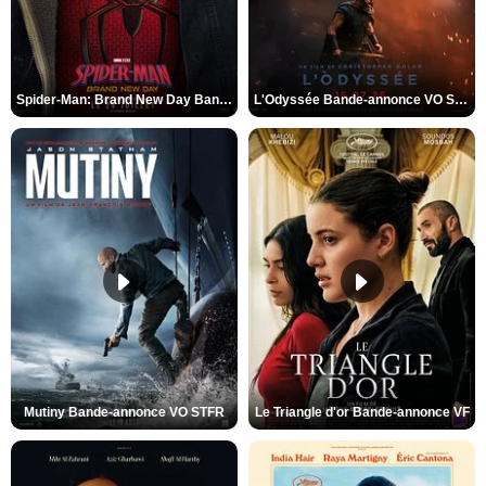
Spider-Man: Brand New Day Bande-annonce VO STFR
L'Odyssée Bande-annonce VO STFR
Mutiny Bande-annonce VO STFR
Le Triangle d'or Bande-annonce VF