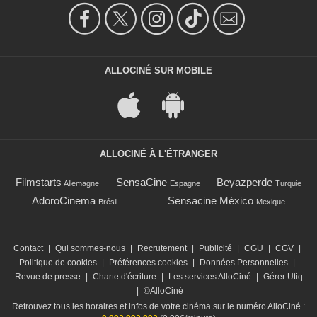
ALLOCINÉ SUR MOBILE
ALLOCINÉ À L'ÉTRANGER
Filmstarts
SensaCine
Beyazperde
Allemagne
Espagne
Turquie
AdoroCinema
Sensacine México
Brésil
Mexique
Contact
|
Qui sommes-nous
|
Recrutement
|
Publicité
|
CGU
|
CGV
|
Politique de cookies
|
Préférences cookies
|
Données Personnelles
|
Revue de presse
|
Charte d'écriture
|
Les services AlloCiné
|
Gérer Utiq
|
©AlloCiné
Retrouvez tous les horaires et infos de votre cinéma sur le numéro AlloCiné :