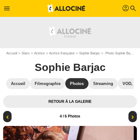
profil
menu
search
Accueil
Stars
Actrice
Actrice française
Sophie Barjac
Photo Sophie Barjac
Sophie Barjac
Accueil
Filmographie
Photos
Streaming
VOD, DV
RETOUR À LA GALERIE
4
/ 6 Photos