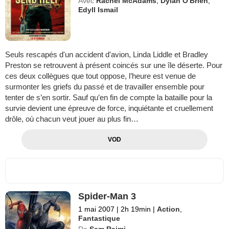
Avec
Rachel McAdams
,
Dylan O'Brien
,
Edyll Ismail
Seuls rescapés d'un accident d'avion, Linda Liddle et Bradley
Preston se retrouvent à présent coincés sur une île déserte. Pour
ces deux collègues que tout oppose, l’heure est venue de
surmonter les griefs du passé et de travailler ensemble pour
tenter de s’en sortir. Sauf qu’en fin de compte la bataille pour la
survie devient une épreuve de force, inquiétante et cruellement
drôle, où chacun veut jouer au plus fin…
VOD
Spider-Man 3
1 mai 2007
|
2h 19min
|
Action
,
Fantastique
De
Sam Raimi