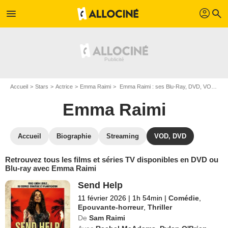
profil
menu
search
Accueil
Stars
Actrice
Emma Raimi
Emma Raimi : ses Blu-Ray, DVD, VOD, SVOD
Emma Raimi
Accueil
Biographie
Streaming
VOD, DVD
Retrouvez tous les films et séries TV disponibles en DVD ou
Blu-ray avec Emma Raimi
Send Help
11 février 2026
|
1h 54min
|
Comédie
,
Epouvante-horreur
,
Thriller
De
Sam Raimi