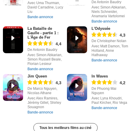
De Antonin Baudry
Avec Uma Thurman,
David Carradine, Lucy
Avec Simon Abkarian,
Liu
Niels Schneider,
Anamaria Vartolomei
Bande-annonce
Bande-annonce
La Bataille de
L'Odyssée
Gaulle - partie 1 :
4,3
L'Âge de Fer
De Christopher Nolan
4,4
Avec Matt Damon, Tom
De Antonin Baudry
Holland, Anne
Avec Simon Abkarian,
Hathaway
Simon Russell Beale,
Bande-annonce
Florian Lesieur
Bande-annonce
Jim Queen
In Waves
4,3
4,2
De Marco Nguyen,
De Phuong Mai
Nicolas Athane
Nguyen
Avec Alex Ramires,
Avec Lyna Khoudri,
Jérémy Gillet, Shirley
Paul Kircher, Rio Vega
Souagnon
Bande-annonce
Bande-annonce
Tous les meilleurs films au ciné