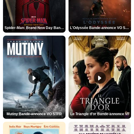
Spider-Man: Brand New Day Bande-annonce VO STFR
L'Odyssée Bande-annonce VO STFR
Mutiny Bande-annonce VO STFR
Le Triangle d'or Bande-annonce VF