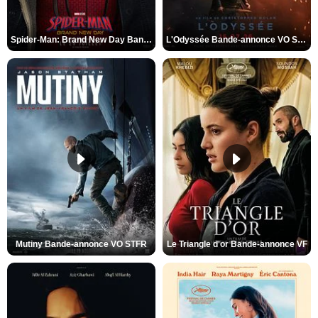
Spider-Man: Brand New Day Bande-annonce VO STFR
L'Odyssée Bande-annonce VO STFR
Mutiny Bande-annonce VO STFR
Le Triangle d'or Bande-annonce VF