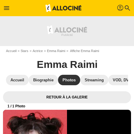
profil
menu
search
Accueil
Stars
Actrice
Emma Raimi
Affiche Emma Raimi
Emma Raimi
Accueil
Biographie
Photos
Streaming
VOD, DVD
RETOUR À LA GALERIE
1
/ 1 Photo