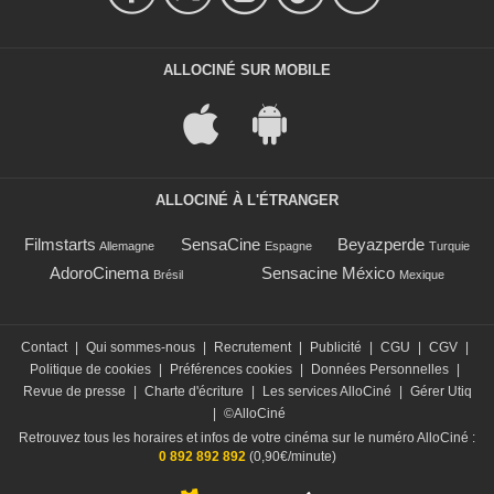
ALLOCINÉ SUR MOBILE
ALLOCINÉ À L'ÉTRANGER
Filmstarts
SensaCine
Beyazperde
Allemagne
Espagne
Turquie
AdoroCinema
Sensacine México
Brésil
Mexique
Contact
|
Qui sommes-nous
|
Recrutement
|
Publicité
|
CGU
|
CGV
|
Politique de cookies
|
Préférences cookies
|
Données Personnelles
|
Revue de presse
|
Charte d'écriture
|
Les services AlloCiné
|
Gérer Utiq
|
©AlloCiné
Retrouvez tous les horaires et infos de votre cinéma sur le numéro AlloCiné :
0 892 892 892
(0,90€/minute)