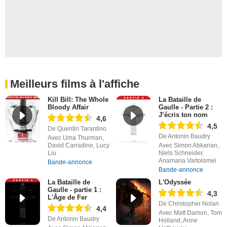
Meilleurs films à l'affiche
Kill Bill: The Whole
La Bataille de
Bloody Affair
Gaulle - Partie 2 :
J’écris ton nom
4,6
4,5
De Quentin Tarantino
De Antonin Baudry
Avec Uma Thurman,
David Carradine, Lucy
Avec Simon Abkarian,
Liu
Niels Schneider,
Anamaria Vartolomei
Bande-annonce
Bande-annonce
La Bataille de
L'Odyssée
Gaulle - partie 1 :
4,3
L'Âge de Fer
De Christopher Nolan
4,4
Avec Matt Damon, Tom
De Antonin Baudry
Holland, Anne