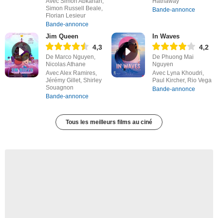
Avec Simon Abkarian,
Hathaway
Simon Russell Beale,
Bande-annonce
Florian Lesieur
Bande-annonce
Jim Queen
In Waves
4,3
4,2
De Marco Nguyen,
De Phuong Mai
Nicolas Athane
Nguyen
Avec Alex Ramires,
Avec Lyna Khoudri,
Jérémy Gillet, Shirley
Paul Kircher, Rio Vega
Souagnon
Bande-annonce
Bande-annonce
Tous les meilleurs films au ciné