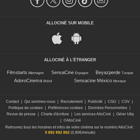
ALLOCINÉ SUR MOBILE
ALLOCINÉ À L'ÉTRANGER
Filmstarts
SensaCine
Beyazperde
Allemagne
Espagne
Turquie
AdoroCinema
Sensacine México
Brésil
Mexique
Contact
|
Qui sommes-nous
|
Recrutement
|
Publicité
|
CGU
|
CGV
|
Politique de cookies
|
Préférences cookies
|
Données Personnelles
|
Revue de presse
|
Charte d'écriture
|
Les services AlloCiné
|
Gérer Utiq
|
©AlloCiné
Retrouvez tous les horaires et infos de votre cinéma sur le numéro AlloCiné :
0 892 892 892
(0,90€/minute)