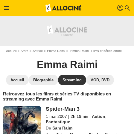
profil
menu
search
Accueil
Stars
Actrice
Emma Raimi
Emma Raimi : Films et séries online
Emma Raimi
Accueil
Biographie
Streaming
VOD, DVD
Retrouvez tous les films et séries TV disponibles en
streaming avec Emma Raimi
Spider-Man 3
1 mai 2007
|
2h 19min
|
Action
,
Fantastique
De
Sam Raimi