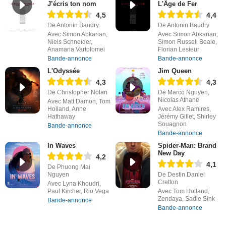
J’écris ton nom
L'Âge de Fer
4,5
4,4
De Antonin Baudry
De Antonin Baudry
Avec Simon Abkarian,
Avec Simon Abkarian,
Niels Schneider,
Simon Russell Beale,
Anamaria Vartolomei
Florian Lesieur
Bande-annonce
Bande-annonce
L'Odyssée
Jim Queen
4,3
4,3
De Christopher Nolan
De Marco Nguyen,
Nicolas Athane
Avec Matt Damon, Tom
Holland, Anne
Avec Alex Ramires,
Hathaway
Jérémy Gillet, Shirley
Souagnon
Bande-annonce
Bande-annonce
In Waves
Spider-Man: Brand
New Day
4,2
4,1
De Phuong Mai
Nguyen
De Destin Daniel
Cretton
Avec Lyna Khoudri,
Paul Kircher, Rio Vega
Avec Tom Holland,
Zendaya, Sadie Sink
Bande-annonce
Bande-annonce