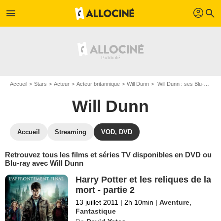
profil
menu
search
Accueil
Stars
Acteur
Acteur britannique
Will Dunn
Will Dunn : ses Blu-Ray, DVD, VOD, SVOD
Will Dunn
Accueil
Streaming
VOD, DVD
Retrouvez tous les films et séries TV disponibles en DVD ou
Blu-ray avec Will Dunn
Harry Potter et les reliques de la
mort - partie 2
13 juillet 2011
|
2h 10min
|
Aventure
,
Fantastique