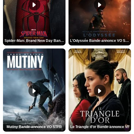
Spider-Man: Brand New Day Bande-annonce VO STFR
L'Odyssée Bande-annonce VO STFR
Mutiny Bande-annonce VO STFR
Le Triangle d'or Bande-annonce VF