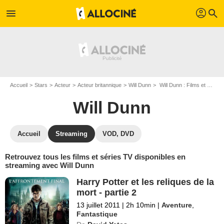
profil
menu
search
Accueil
Stars
Acteur
Acteur britannique
Will Dunn
Will Dunn : Films et séries online
Will Dunn
Accueil
Streaming
VOD, DVD
Retrouvez tous les films et séries TV disponibles en
streaming avec Will Dunn
Harry Potter et les reliques de la
mort - partie 2
13 juillet 2011
|
2h 10min
|
Aventure
,
Fantastique