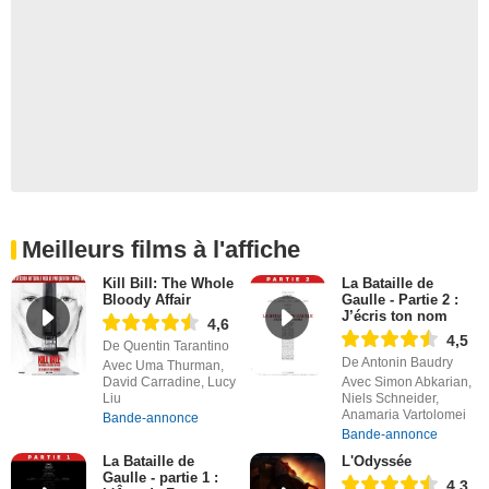
Meilleurs films à l'affiche
Kill Bill: The Whole
La Bataille de
Bloody Affair
Gaulle - Partie 2 :
J’écris ton nom
4,6
4,5
De Quentin Tarantino
De Antonin Baudry
Avec Uma Thurman,
David Carradine, Lucy
Avec Simon Abkarian,
Liu
Niels Schneider,
Anamaria Vartolomei
Bande-annonce
Bande-annonce
La Bataille de
L'Odyssée
Gaulle - partie 1 :
4,3