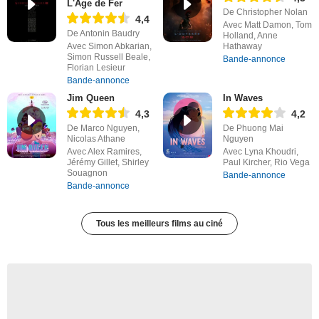
L'Âge de Fer
De Christopher Nolan
4,4
Avec Matt Damon, Tom
De Antonin Baudry
Holland, Anne
Avec Simon Abkarian,
Hathaway
Simon Russell Beale,
Bande-annonce
Florian Lesieur
Bande-annonce
Jim Queen
In Waves
4,3
4,2
De Marco Nguyen,
De Phuong Mai
Nicolas Athane
Nguyen
Avec Alex Ramires,
Avec Lyna Khoudri,
Jérémy Gillet, Shirley
Paul Kircher, Rio Vega
Souagnon
Bande-annonce
Bande-annonce
Tous les meilleurs films au ciné