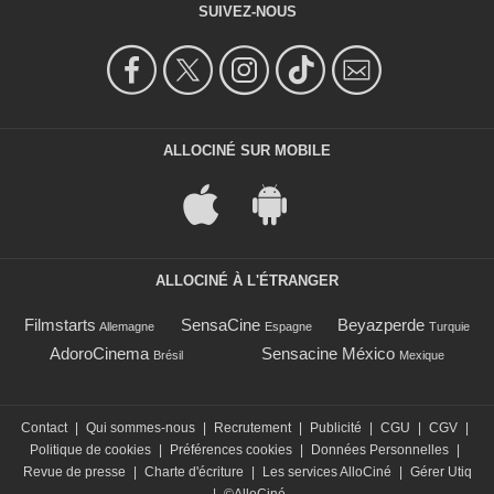
SUIVEZ-NOUS
ALLOCINÉ SUR MOBILE
ALLOCINÉ À L'ÉTRANGER
Filmstarts
SensaCine
Beyazperde
Allemagne
Espagne
Turquie
AdoroCinema
Sensacine México
Brésil
Mexique
Contact
|
Qui sommes-nous
|
Recrutement
|
Publicité
|
CGU
|
CGV
|
Politique de cookies
|
Préférences cookies
|
Données Personnelles
|
Revue de presse
|
Charte d'écriture
|
Les services AlloCiné
|
Gérer Utiq