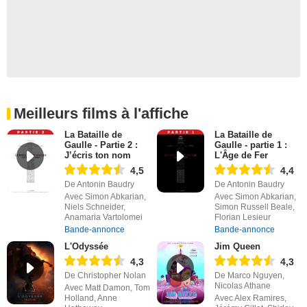
Meilleurs films à l'affiche
La Bataille de
La Bataille de
Gaulle - Partie 2 :
Gaulle - partie 1 :
J’écris ton nom
L'Âge de Fer
4,5
4,4
De Antonin Baudry
De Antonin Baudry
Avec Simon Abkarian,
Avec Simon Abkarian,
Niels Schneider,
Simon Russell Beale,
Anamaria Vartolomei
Florian Lesieur
Bande-annonce
Bande-annonce
L'Odyssée
Jim Queen
4,3
4,3
De Christopher Nolan
De Marco Nguyen,
Nicolas Athane
Avec Matt Damon, Tom
Holland, Anne
Avec Alex Ramires,