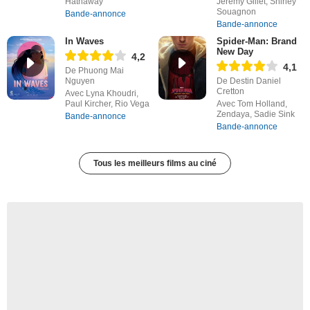
Hathaway
Jérémy Gillet, Shirley
Souagnon
Bande-annonce
Bande-annonce
In Waves
Spider-Man: Brand
New Day
4,2
4,1
De Phuong Mai
Nguyen
De Destin Daniel
Cretton
Avec Lyna Khoudri,
Paul Kircher, Rio Vega
Avec Tom Holland,
Zendaya, Sadie Sink
Bande-annonce
Bande-annonce
Tous les meilleurs films au ciné