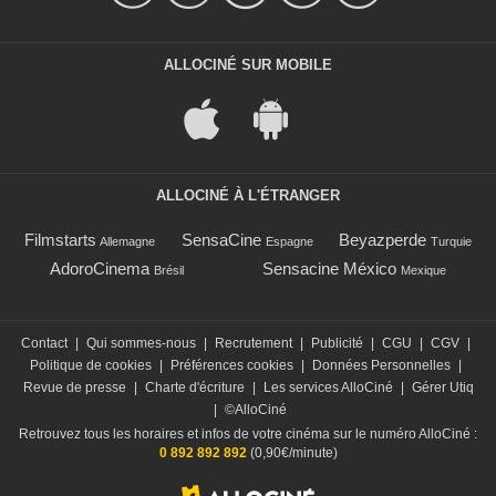
ALLOCINÉ SUR MOBILE
ALLOCINÉ À L'ÉTRANGER
Filmstarts
SensaCine
Beyazperde
Allemagne
Espagne
Turquie
AdoroCinema
Sensacine México
Brésil
Mexique
Contact
|
Qui sommes-nous
|
Recrutement
|
Publicité
|
CGU
|
CGV
|
Politique de cookies
|
Préférences cookies
|
Données Personnelles
|
Revue de presse
|
Charte d'écriture
|
Les services AlloCiné
|
Gérer Utiq
|
©AlloCiné
Retrouvez tous les horaires et infos de votre cinéma sur le numéro AlloCiné :
0 892 892 892
(0,90€/minute)