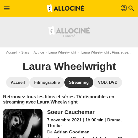
profil
menu
search
Accueil
Stars
Actrice
Laura Wheelwright
Laura Wheelwright : Films et séries online
Laura Wheelwright
Accueil
Filmographie
Streaming
VOD, DVD
Retrouvez tous les films et séries TV disponibles en
streaming avec Laura Wheelwright
Soeur Cauchemar
7 novembre 2021
|
1h 00min
|
Drame
,
Thriller
De
Adrian Goodman