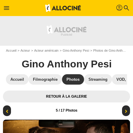
profil
menu
search
Accueil
Acteur
Acteur américain
Gino Anthony Pesi
Photos de Gino Anthony Pesi
Gino Anthony Pesi
Accueil
Filmographie
Photos
Streaming
VOD, DV
RETOUR À LA GALERIE
5
/ 17 Photos