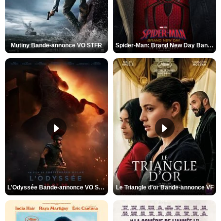
Mutiny Bande-annonce VO STFR
Spider-Man: Brand New Day Bande-annonce VO STFR
L'Odyssée Bande-annonce VO STFR
Le Triangle d'or Bande-annonce VF