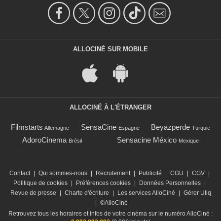
ALLOCINÉ SUR MOBILE
ALLOCINÉ À L'ÉTRANGER
Filmstarts
SensaCine
Beyazperde
Allemagne
Espagne
Turquie
AdoroCinema
Sensacine México
Brésil
Mexique
Contact
|
Qui sommes-nous
|
Recrutement
|
Publicité
|
CGU
|
CGV
|
Politique de cookies
|
Préférences cookies
|
Données Personnelles
|
Revue de presse
|
Charte d'écriture
|
Les services AlloCiné
|
Gérer Utiq
|
©AlloCiné
Retrouvez tous les horaires et infos de votre cinéma sur le numéro AlloCiné :