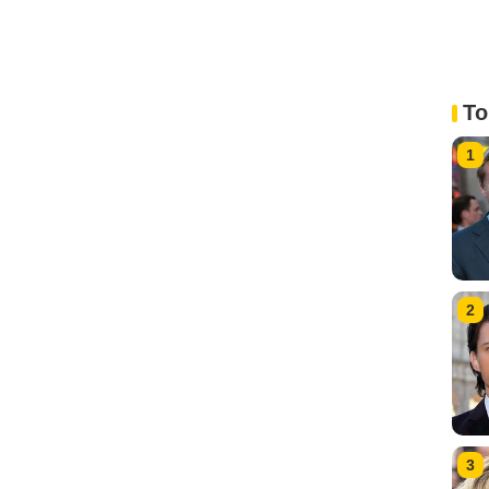
To
1
2
3