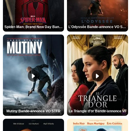
Spider-Man: Brand New Day Bande-annonce VO STFR
L'Odyssée Bande-annonce VO STFR
Mutiny Bande-annonce VO STFR
Le Triangle d'or Bande-annonce VF