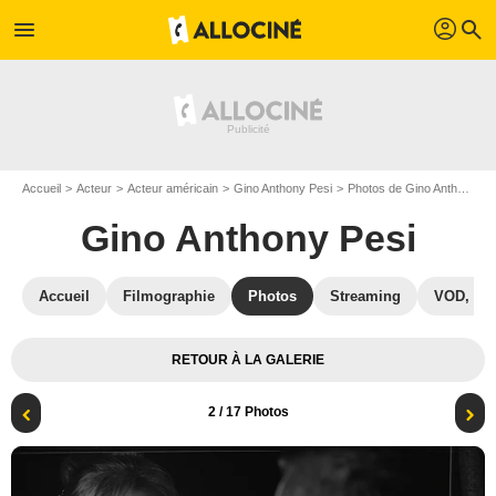
profil
menu
search
Accueil
Acteur
Acteur américain
Gino Anthony Pesi
Photos de Gino Anthony Pesi
Gino Anthony Pesi
Accueil
Filmographie
Photos
Streaming
VOD, DV
RETOUR À LA GALERIE
2
/ 17 Photos