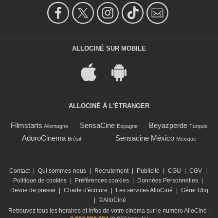
ALLOCINÉ SUR MOBILE
ALLOCINÉ À L'ÉTRANGER
Filmstarts
SensaCine
Beyazperde
Allemagne
Espagne
Turquie
AdoroCinema
Sensacine México
Brésil
Mexique
Contact
|
Qui sommes-nous
|
Recrutement
|
Publicité
|
CGU
|
CGV
|
Politique de cookies
|
Préférences cookies
|
Données Personnelles
|
Revue de presse
|
Charte d'écriture
|
Les services AlloCiné
|
Gérer Utiq
|
©AlloCiné
Retrouvez tous les horaires et infos de votre cinéma sur le numéro AlloCiné :