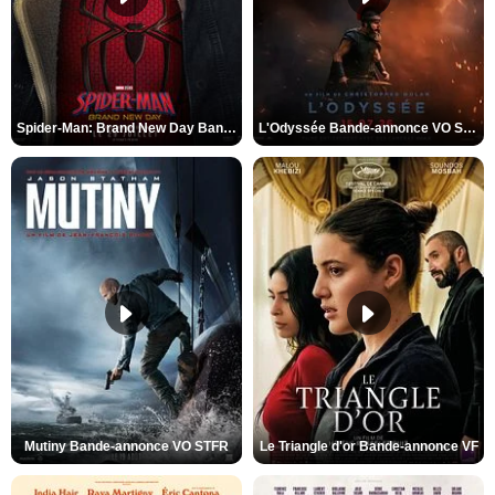
Spider-Man: Brand New Day Bande-annonce VO STFR
L'Odyssée Bande-annonce VO STFR
Mutiny Bande-annonce VO STFR
Le Triangle d'or Bande-annonce VF