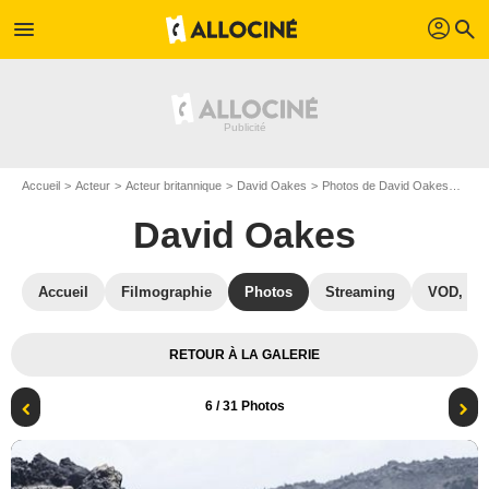
profil
menu
search
Accueil
Acteur
Acteur britannique
David Oakes
Photos de David Oakes
Cold
David Oakes
Accueil
Filmographie
Photos
Streaming
VOD, DV
RETOUR À LA GALERIE
6
/ 31 Photos