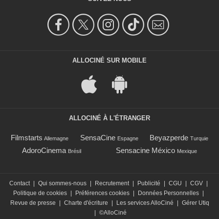
ALLOCINÉ SUR MOBILE
ALLOCINÉ À L'ÉTRANGER
Filmstarts
SensaCine
Beyazperde
Allemagne
Espagne
Turquie
AdoroCinema
Sensacine México
Brésil
Mexique
Contact
|
Qui sommes-nous
|
Recrutement
|
Publicité
|
CGU
|
CGV
|
Politique de cookies
|
Préférences cookies
|
Données Personnelles
|
Revue de presse
|
Charte d'écriture
|
Les services AlloCiné
|
Gérer Utiq
|
©AlloCiné