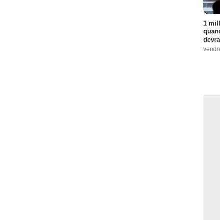
1 mil
quand
devra
vendr