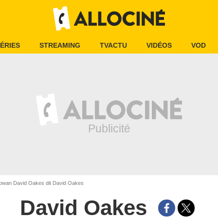
ÉRIES
STREAMING
TVACTU
VIDÉOS
VOD
wan David Oakes dit David Oakes
David Oakes