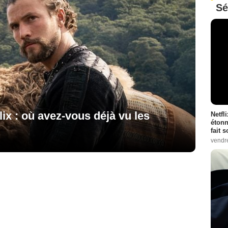
Sé
lix : où avez-vous déjà vu les
Netfl
étonn
fait 
vendr