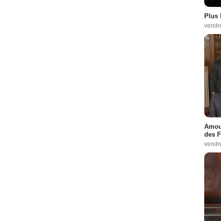
Plus 
vendr
Amour
des F
vendr