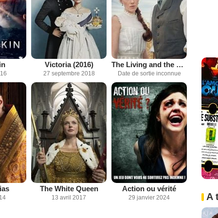
in
Victoria (2016)
The Living and the Dead
016
27 septembre 2018
Date de sortie inconnue
ias
The White Queen
Action ou vérité
A 
014
13 avril 2017
29 janvier 2024